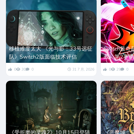
移植难度太大 《光与影：33号远征
Switch
队》Switch2版面临技术评估
战》第2赛季
0
30
0
31 7 月, 2026
0
29
0
《受折磨的灵魂2》10月15日登陆
《恶魔城：