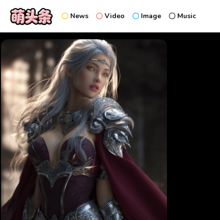
News
Video
Image
Music