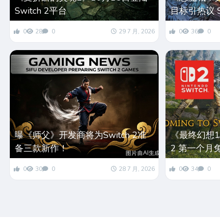
Switch 2平台
目标引热议 S
0
28
0
29 7 月, 2026
0
36
0
曝《师父》开发商将为Switch 2准
《最终幻想14
备三款新作！
2 第一个月
0
30
0
28 7 月, 2026
0
34
0