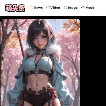
News
Video
Image
Music