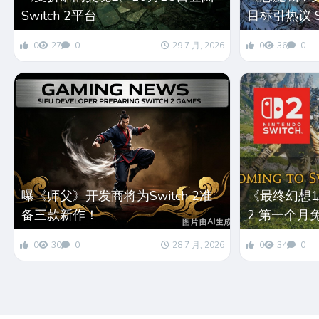
Switch 2平台
目标引热议 S
0
27
0
29 7 月, 2026
0
36
0
曝《师父》开发商将为Switch 2准
《最终幻想14
备三款新作！
2 第一个月
0
30
0
28 7 月, 2026
0
34
0