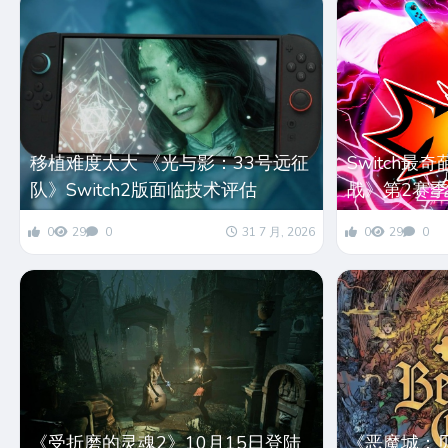
移植难度太大 《光与影：33号远征
Switch
队》Switch2版面临技术评估
战》第2赛季
0
29
0
31 7 月, 2026
0
29
0
《受折磨的灵魂2》10月15日登陆
《恶魔城：