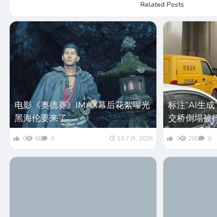
Related Posts
电影《奥德赛》IMAX幕后花絮曝光
标注”AI生
黑海伦要来了
交桥倒塌被
0
68
0
10 7 月, 2026
0
200
0