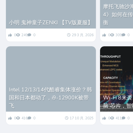
摩托飞驰沙海
4》如何在
小明 鬼神童子ZENKI 【TV版夏服】
衡
0
249
0
29 3 月, 2026
0
309
0
Intel 12/13/14代酷睿集体涨价？韩
国和日本都动了，i9-12900K被带
Wi-Fi 8
飞
脑”芯片，
0
416
0
17 10 月, 2025
0
411
0