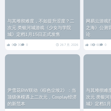
与其堆彻难度，不如提升涩度？二
网易云游戏
次元 类银河城游戏《少女与学院
之海》公测
城》定档1月15日正式发售
论
0
30
0
26 7 月, 2026
0
60
0
尹雪花BW联动《棕色尘埃2》：当
与其堆彻难
顶级体模遇上二次元，Cosplay经济
次元 类银
的新范本
城》定档1月