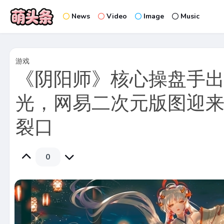
News
Video
Image
Music
游戏
《阴阳师》核心操盘手
光，网易二次元版图迎
裂口
0