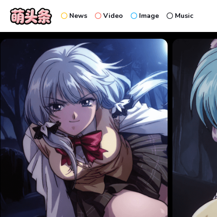
News
Video
Image
Music