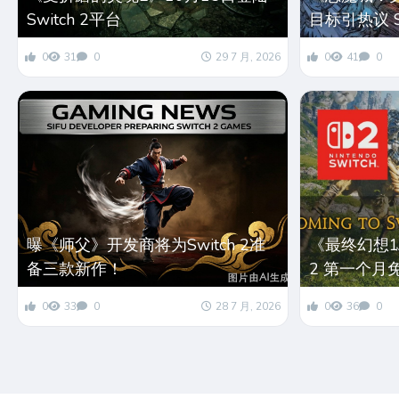
Switch 2平台
目标引热议 S
0
31
0
29 7 月, 2026
0
41
0
曝《师父》开发商将为Switch 2准
《最终幻想14
备三款新作！
2 第一个月
0
33
0
28 7 月, 2026
0
36
0