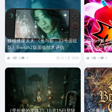
移植难度太大 《光与影：33号远征
Switch
队》Switch2版面临技术评估
战》第2赛季
0
32
0
31 7 月, 2026
0
32
0
《受折磨的灵魂2》10月15日登陆
《恶魔城：