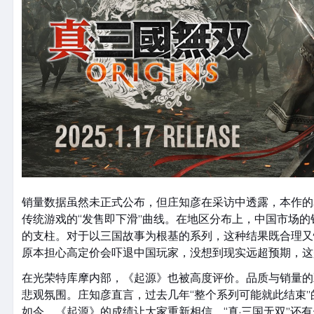
销量数据虽然未正式公布，但庄知彦在采访中透露，本作的
传统游戏的“发售即下滑”曲线。在地区分布上，中国市场
的支柱。对于以三国故事为根基的系列，这种结果既合理又
原本担心高定价会吓退中国玩家，没想到现实远超预期，这
在光荣特库摩内部，《起源》也被高度评价。品质与销量的
悲观氛围。庄知彦直言，过去几年“整个系列可能就此结束
如今，《起源》的成绩让大家重新相信，“真·三国无双”还