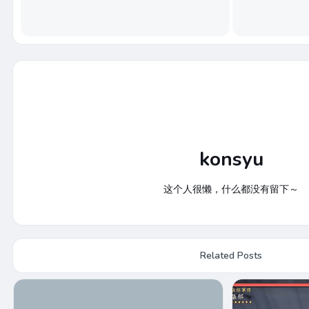
konsyu
这个人很懒，什么都没有留下～
Related Posts
《真三国无双2猛将传复刻版》武将
《真三国无
介绍 曹操司马懿甄姬等
机 重现昔日
0
28
0
29 7 月, 2026
0
22
0