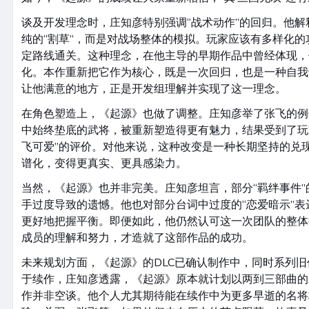
谈及开发理念时，庄知彦特别强调“战术动作”的回归。他
纯的“割草”，而是对战场整体的模拟。玩家应该有多样化
定路线通关。这种理念，在他主导的早期作品中曾经体现，
化。本作重新把它作为核心，既是一次回归，也是一种自我
让他满意的地方，正是开发组理解并实现了这一理念。
在角色塑造上，《起源》也做了调整。庄知彦举了张飞的例
中始终垫底的武将，被重新塑造得更有魅力，结果受到了玩
飞可爱”的评价。对他来说，这种改变是一种长期坚持的兑
谱化，变得更真实、更具感染力。
当然，《起源》也并非完美。庄知彦坦言，部分“羁绊事件
手过度导致的遗憾。他也对部分台词中过度的“恋爱暗示”
更好地把握平衡。即便如此，他仍然认可这一次团队的整体
成员的理解和努力，才造就了这部作品的成功。
未来规划方面，《起源》的DLC已确认制作中，同时系列
于续作，庄知彦透露，《起源》原本就计划以两到三部曲的
作并非空谈。他个人尤其期待能在续作中为更多早逝的名将