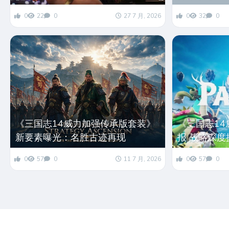
《三国志14威力加强传承版套装》
《三国志1
新要素曝光：名胜古迹再现
报 战略深度
0
57
0
11 7 月, 2026
0
57
0
© 2