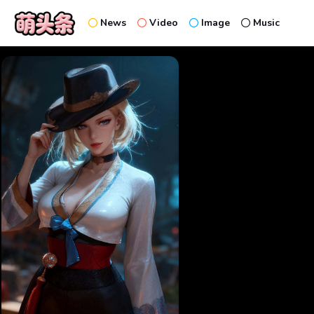
News
Video
Image
Music