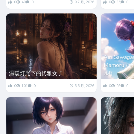
0
40
0
9 7 月, 2026
0
35
0
Airi Sawaga
Mamoru 
温暖灯光下的优雅女子
ル!）
0
101
0
6 6 月, 2026
0
93
0