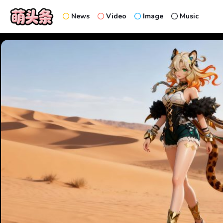
News
Video
Image
Music