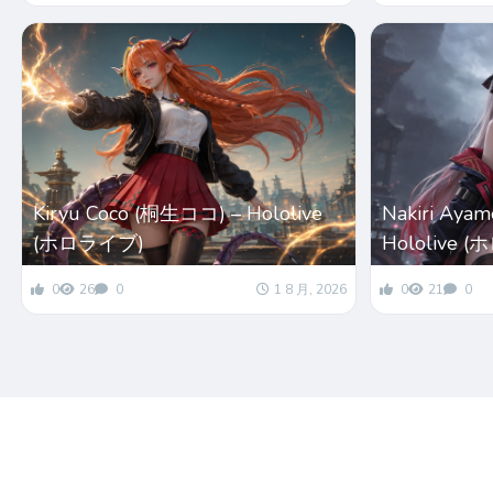
Kiryu Coco (桐生ココ) – Hololive
Nakiri Ay
(ホロライブ)
Hololive 
0
26
0
1 8 月, 2026
0
21
0