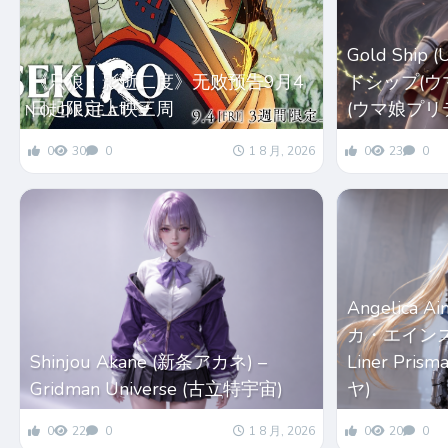
Gold Ship
《只狼：影逝二度》无败预告9月4
ドシップ(ウマ娘
日起限定上映三周
(ウマ娘プリ
0
30
0
1 8 月, 2026
0
23
0
Angelica 
カ・エインズワー
Shinjou Akane (新条アカネ) –
Liner Pri
Gridman Universe (古立特宇宙)
ヤ)
0
22
0
1 8 月, 2026
0
20
0