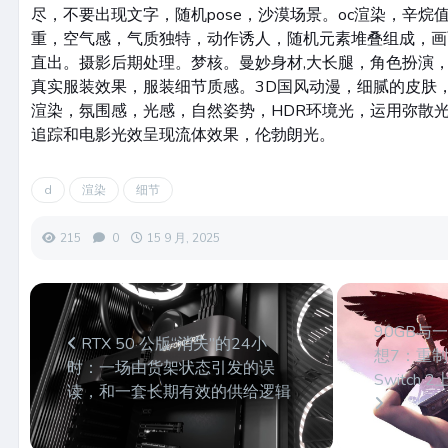
尽，不要出现文字，随机pose，沙漠场景。oc渲染，辛烷
重，空气感，气质独特，动作诱人，随机元素堆叠组成，画
直出。摄影后期处理。梦核。曼妙身材,大长腿，角色扮演
真实服装效果，服装细节质感。3D国风动漫，细腻的皮肤
渲染，氛围感，光感，自然姿势，HDR环境光，运用弥散
追踪和电影光效呈现流体效果，伦勃朗光。
d
渲染
细节
215
0
15 9 月, 2025
90GB与
RTX 50 公版“消失”的24小
想7：重制
时：一场由货架状态引发的误
Switch
读，和一套长期有效的供给逻辑