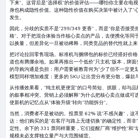
下来”。这背后是“选择权”的价值评估——哪怕你主要在电
身也构成隐性价值。这种隐性价值在购买决策中被计入了“
发生。
因此，分歧的实质不是“299/349 更香”，而是“你是否接
格”。对于把混合体验当作核心卖点的产品，去便携化等同
以换量，但差异化一旦被动稀释，同类竞品的替代性就上来
把讨论拉回零售现场。标准机与捆绑包的标价已经搭好价格
道也有腾挪余地。如果再推出一个低价“只主机”版本，牌面
的导购沟通是负担：用户需要被教育何为“少了但不一定更
模型同样增加难度：更多的 SKU 让出货分布更分散，爆
从传播效果看，“纯主机更便宜”的口号简短、抓眼，却与品
的叙事相冲突。营销上必须解释“为什么把核心卖点做成可
使新机的记忆点从“体验升级”转向“功能拆分”。
当然，消费者不是被动的。投票里 62% 说“不感兴趣”，
达：他们购买的是“在客厅与路上无缝切换”的确定性，而非
定性。余下的 331 票同样重要，它们提醒厂商“维护性”和
规模未必支撑独立量产与大范围铺货。