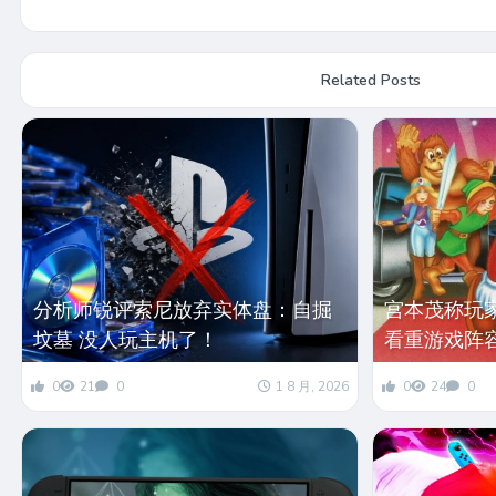
Related Posts
分析师锐评索尼放弃实体盘：自掘
宫本茂称玩
坟墓 没人玩主机了！
看重游戏阵
0
21
0
1 8 月, 2026
0
24
0