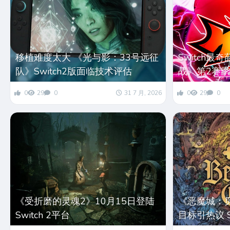
移植难度太大 《光与影：33号远征
Switch
队》Switch2版面临技术评估
战》第2赛季
0
29
0
31 7 月, 2026
0
29
0
《受折磨的灵魂2》10月15日登陆
《恶魔城：
Switch 2平台
目标引热议 S