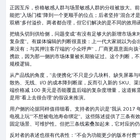
正因互斥，价格敏感人群与场景敏感人群的分歧被放大。前者认
能把“入场门槛”降到一个更顺手的位点；后者坚持“混合才是
双栖”多付溢价。两者都合理，但它们解决的是不同的效用
把镜头切到供给侧，问题变成“有没有足够大的新增市场来对冲
复杂度”。有媒体编辑的判断很直接：上一代大家就以为会出
果没有；与其押注客厅端的“小众呼声”，厂商更愿意面向
携款，因为那一侧的市场体量被长期验证过。这个判断，不
规模逻辑。
从产品线的角度，“去便携化”不只是少几块料。缺失屏幕
散热、无线、I/O 的成本降到断崖，反而引入新的 SKU
端价格减 100 美元是否能覆盖后端的复杂度增量，这道
是用“看上去很合理”的假设来推演。
用户侧的论据同样值得细看。支持者的共识是“我从 2017 
电视上玩”“不想被电池寿命绑定”。这些陈述提供了三条有
固定场景、可维护性。但把三条线索叠加起来，它对应的仍
反对者的表述也很有代表性：“不会为功能更少的版本付费”