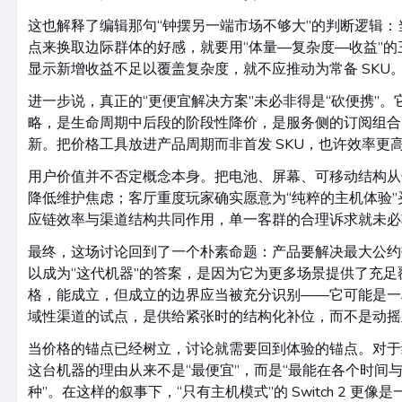
这也解释了编辑那句“钟摆另一端市场不够大”的判断逻辑
点来换取边际群体的好感，就要用“体量—复杂度—收益”
显示新增收益不足以覆盖复杂度，就不应推动为常备 SKU
进一步说，真正的“更便宜解决方案”未必非得是“砍便携”
略，是生命周期中后段的阶段性降价，是服务侧的订阅组合
新。把价格工具放进产品周期而非首发 SKU，也许效率更
用户价值并不否定概念本身。把电池、屏幕、可移动结构从
降低维护焦虑；客厅重度玩家确实愿意为“纯粹的主机体验
应链效率与渠道结构共同作用，单一客群的合理诉求就未必
最终，这场讨论回到了一个朴素命题：产品要解决最大公约
以成为“这代机器”的答案，是因为它为更多场景提供了充足
格，能成立，但成立的边界应当被充分识别——它可能是一
域性渠道的试点，是供给紧张时的结构化补位，而不是动摇
当价格的锚点已经树立，讨论就需要回到体验的锚点。对于
这台机器的理由从来不是“最便宜”，而是“最能在各个时间
种”。在这样的叙事下，“只有主机模式”的 Switch 2 更