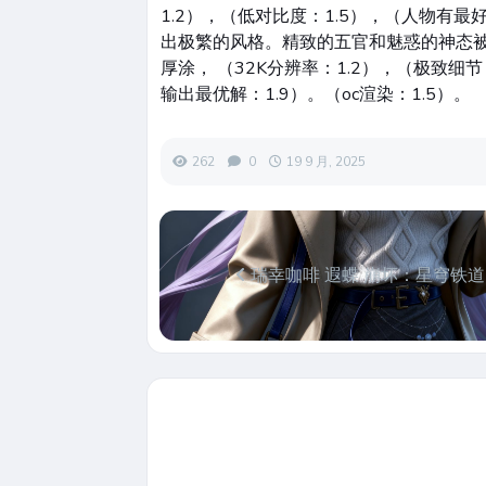
1.2），（低对比度：1.5），（人物有
出极繁的风格。精致的五官和魅惑的神态被
厚涂， （32K分辨率：1.2），（极致细
输出最优解：1.9）。（oc渲染：1.5）。
262
0
19 9 月, 2025
瑞幸咖啡 遐蝶 崩坏：星穹铁道