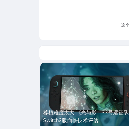
这
移植难度太大 《光与影：33号远征
Switch2版面临技术评估