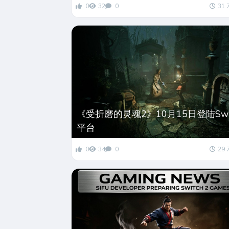
0
32
0
31 
《受折磨的灵魂2》10月15日登陆Swit
平台
0
34
0
29 