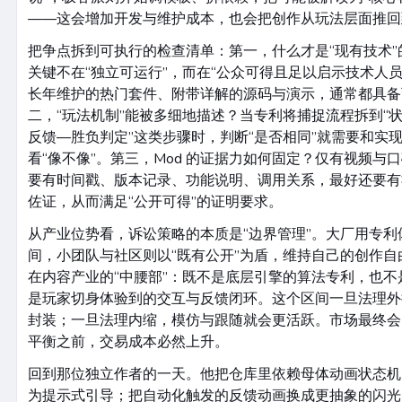
——这会增加开发与维护成本，也会把创作从玩法层面推回
把争点拆到可执行的检查清单：第一，什么才是“现有技术
关键不在“独立可运行”，而在“公众可得且足以启示技术人员
长年维护的热门套件、附带详解的源码与演示，通常都具备
二，“玩法机制”能被多细地描述？当专利将捕捉流程拆到“
反馈—胜负判定”这类步骤时，判断“是否相同”就需要和实
看“像不像”。第三，Mod 的证据力如何固定？仅有视频与
要有时间戳、版本记录、功能说明、调用关系，最好还要有
佐证，从而满足“公开可得”的证明要求。
从产业位势看，诉讼策略的本质是“边界管理”。大厂用专利
间，小团队与社区则以“既有公开”为盾，维持自己的创作
在内容产业的“中腰部”：既不是底层引擎的算法专利，也
是玩家切身体验到的交互与反馈闭环。这个区间一旦法理外
封装；一旦法理内缩，模仿与跟随就会更活跃。市场最终会
平衡之前，交易成本必然上升。
回到那位独立作者的一天。他把仓库里依赖母体动画状态机
为提示式引导；把自动化触发的反馈动画换成更抽象的闪光