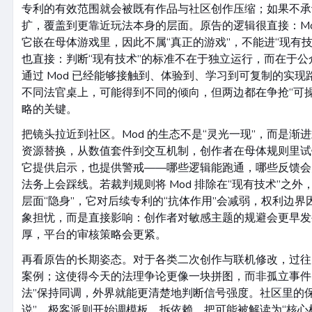
专利的有效范围就会被既有作品与社区创作压缩；如果不承
扩，覆盖到更靠近玩法本身的层面。原告的逻辑很直接：Mo
它嵌在母体游戏里，因此不属“真正的游戏”，不能进“现有
也直接：判断“现有技术”的标准不在于独立运行，而在于
通过 Mod 已经能够接触到、体验到、学习到可复制的实
不同法官桌上，可能得到不同的倾向，但两边都在争抢“可
略的关键。
把镜头拉近到社区。Mod 的生态不是“灵光一现”，而是渐
资源替换，从数值套件到交互机制，创作者在母体规则里试
它提供启示，也提供警戒——哪些逻辑能跑通，哪些反馈会
法务上会踩线。若裁判规则将 Mod 排除在“现有技术”之
层面“隐身”，它对后续专利的“抗体作用”会减弱，权利边
象担忧，而是直接影响：创作者对敏感主题的规避会更早发
厚，平台的审核策略会更紧。
再看原告的长期姿态。对于各类二次创作与联机修改，过往
案例；这使得今天的法理争论更像一块拼图，而非孤立事件。
法”保持同调，外界就能更清楚地判断信号强度。社区里的
说”，极客派则开始调模板、拆依赖，把可能被解读为“核心