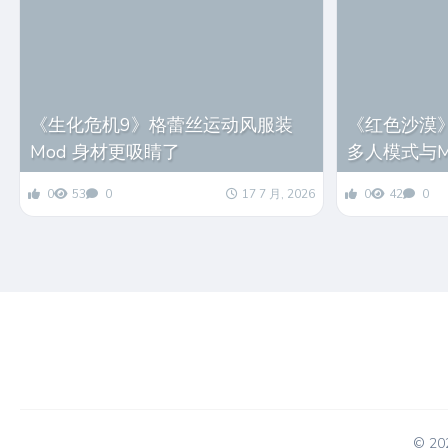
《生化危机9》格蕾丝运动风服装
《红色沙漠》确
Mod 身材更吸睛了
多人模式与
0
53
0
17 7 月, 2026
0
42
0
© 2