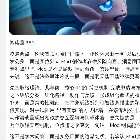
阅读量:
293
凌晨两点，论坛置顶帖被悄悄撤下，评论区只剩一句“以后
发公关，而是某位独立 Mod 创作者在做风险自查。消息
专利战里把“Mod 是不是游戏”推到台前，态度坚硬，措辞
来说，这不是法条里冰冷的一段，而是明天能不能继续更新
先把脉络理清。几年前，核心 IP 的“捕捉机制”完成申请
之下继续分案，细化路径、动作与反馈，形成组合拳式的权
补齐，而是策略性雕刻，把抽象玩法拆到可被法条描述的颗
似实现。对手试图用“早有其事”的方式拆墙：在该专利公
动作游戏呈现出相似的交互逻辑与闭环体验；更关键的是，社
乃至演绎某些机制。争点随之收束为一句话：Mod 到底能不
这不是学术问答，而是实务层面的边界划线。若承认 Mod 