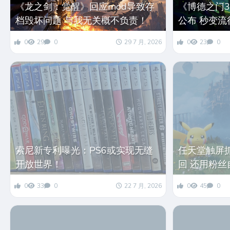
《龙之剑：觉醒》回应mod导致存
《博德之门3
档毁坏问题 与我无关概不负责！
公布 秒变流
0
29
0
29 7 月, 2026
0
23
0
索尼新专利曝光：PS6或实现无缝
任天堂触屏
开放世界！
回 还用粉
0
33
0
22 7 月, 2026
0
45
0