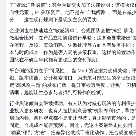
了“资源消耗阈值”；甚至为提交页加了法律说明：该模块
向性元素与 IP 关联资产。他不是在“自我阉割”，而是在减
分——这在现行规则下是现实主义的妥协。
企业侧也在快速建立“敏感清单”。合规团队会把“捕捉-驯化-
做组合比对，在产品立项阶段进行早筛；法务会要求给出“
在流程、反馈、资源消耗、失败处理等方面具有显著不同；
本与时间成本，作为是否入局的决策权重。这样的前置动作
团队在不确定年代拥有更稳定的交付预期。
平台侧的压力在于“可见性”。当 Mod 的证据力变得关键
戳、版本快照、公开检索接口，为未来可能发生的举证留痕
定“高风险主题”的发布门槛，提升审核透明度，避免“一刀
清晰，越能让生态参与者找到可操作的空间。
行业舆论倾向会继续摆动。有人认为对核心玩法的专利保护
业投入更多研发；也有人担忧创意会被“机制专利化”，导
层面内卷。两种观点都不是非此即彼，真正影响市场的，是
固定、合规成本能否预测”。因此，无论本案最终走向如何
“输赢”移到“方法”：把差异化做成工程化动作，把合规变