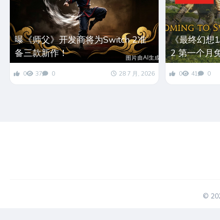
曝《师父》开发商将为Switch 2准
《最终幻想14
备三款新作！
2 第一个月
0
37
0
28 7 月, 2026
0
41
0
© 2