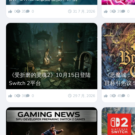
0
35
0
31 7 月, 2026
0
39
0
《受折磨的灵魂2》10月15日登陆
《恶魔城：
Switch 2平台
目标引热议 S
0
36
0
29 7 月, 2026
0
45
0