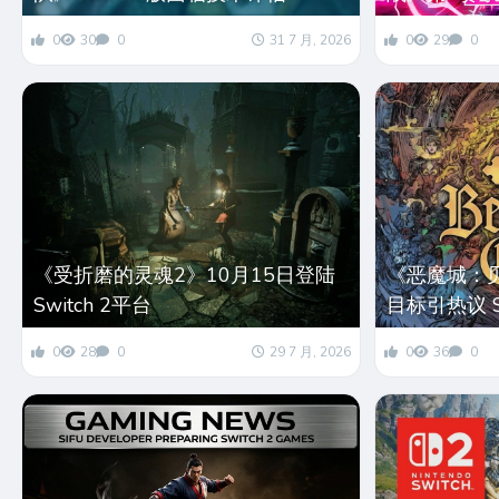
0
30
0
31 7 月, 2026
0
29
0
《受折磨的灵魂2》10月15日登陆
《恶魔城：
Switch 2平台
目标引热议 S
0
28
0
29 7 月, 2026
0
36
0