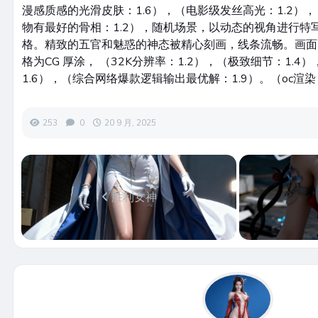
漫感质感的光滑皮肤：1.6），（电影级发丝高光：1.2），
物有最好的骨相：1.2），随机场景，以动态的视角进行特
格。精致的五官和魅惑的神态被精心刻画，线条流畅。画面
格为CG 厚涂， （32K分辨率：1.2），（极致细节：1.
1.6），（综合网络爆款逻辑输出最优解：1.9）。（oc渲染
253
0
20 9 月, 2025
胜利女神