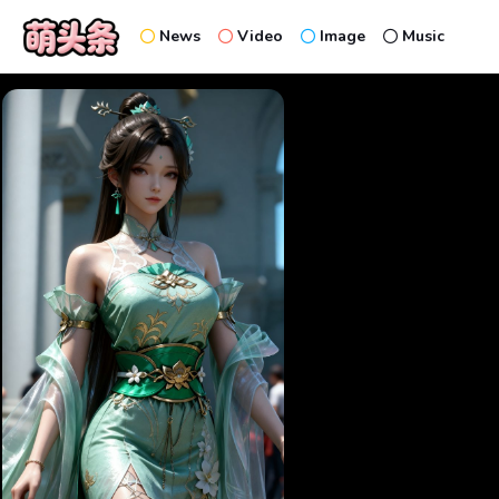
News
Video
Image
Music