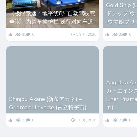
Gold Ship
《极限竞速：地平线6》自动驾驶惹
ドシップ(ウマ娘
争议：为超车撞护栏 逆行对向车道
(ウマ娘プリ
0
31
0
1 8 月, 2026
0
23
0
Angelica 
カ・エインズワー
Shinjou Akane (新条アカネ) –
Liner Pri
Gridman Universe (古立特宇宙)
ヤ)
0
23
0
1 8 月, 2026
0
22
0