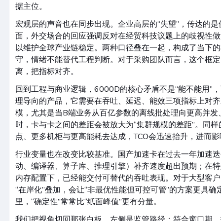
据主位。
宏观层的声音也在同步出现。企业高层的“失望”，传达的
面，外交场合的回应强调反对在经贸科技议题上的歧视性做
以维护全球产业链稳定。两种口径叠在一起，构成了当下的
守，情绪不能替代工程判断。对于采购团队而言，这个框定
离，把指标对齐。
回到工程与商业逻辑，6000D的核心矛盾不是“能不能用”
理导向的产品，它需要在吞吐、延迟、能效三项指标上对齐
模，尤其是当B端业务从百亿参数的离线批处理向更高并发
时，卡与卡之间的差距会被放大为“集群规模的差距”。同样
点、更多机柜与更高能耗去达成，TCO会迅速抬升，进而
行业变量也在改变比较基准。国产加速卡在过去一年加速迭
动、编译器、算子库、推理引擎）补齐速度超出预期；在特
内存配置下，已经能交付可替代的吞吐表现。对于大型客户
“在岸化”叠加，会让“非最优性能但可控可管”的方案更具
里，“确定性”常常比“纸面峰值”更有分量。
我们把视角切回那张白板。左侧是监管路径：符合窗口期、