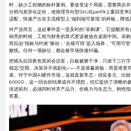
时，缺少工程侧的标杆案例。要改变这个局面，需要两步并
分档与差异化定价，使推理导向型SKU在perf/¥上重回竞
适配，快速产出在主流模型上“端到端可复现”的样板，降低
对产业而言，这起事件是一堂及时的“采购课”。它提醒所
响亮的时候，工程与财务的算式更该被放在桌面中间。采购
而应由“指标与约束”驱动；“合规可得”是入场券，“可用可管
败线。任何一项缺位，都会被市场快速纠偏。
把镜头拉回夜色里的会议室，白板被擦干净，只留下三行字
稳定/交期。决策并不戏剧化——不是谁赢谁输，而是谁更
束。对于中国AI硬件市场，这就是新常态：供应多元、比
6000D，这一回合的结果或许不理想，但它提供了清晰的
排进前列，必须同时对齐产品力、价格力与生态力。刚性指
答案。