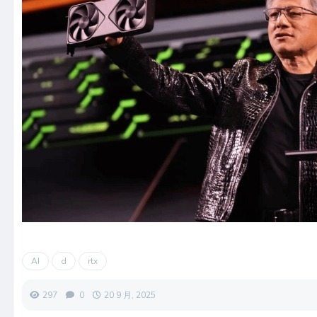
AI
d
rtx
297
0
20 9 月, 2025