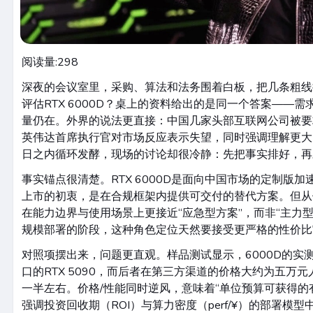
阅读量:
298
深夜的会议室里，采购、算法和法务围着白板，把几条粗线
评估RTX 6000D？桌上的资料给出的是同一个答案——
量仍在。外界的说法更直接：中国几家头部互联网公司被要
英伟达首席执行官对市场反应表示失望，同时强调理解更大
日之内循环发酵，现场的讨论却很冷静：先把事实排好，再
事实锚点很清楚。RTX 6000D是面向中国市场的定制版加
上市的初衷，是在合规框架内提供可交付的替代方案。但从
在能力边界与使用场景上更接近“应急型方案”，而非“主力
规模部署的阶段，这种角色定位天然要接受更严格的性价比
对照项摆出来，问题更直观。样品测试显示，6000D的实
口的RTX 5090，而后者在第三方渠道的价格大约为五万元
一半左右。价格/性能同时逆风，意味着“单位预算可获得的
强调投资回收期（ROI）与算力密度（perf/¥）的部署模