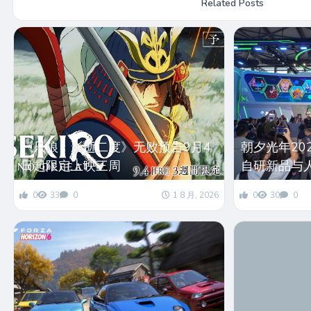
Related Posts
《只狼：影逝二度》无败预告9月4
朝夕光年202
日起限定上映三周
自研新品与
0
33
0
1 8 月, 2026
0
30
0