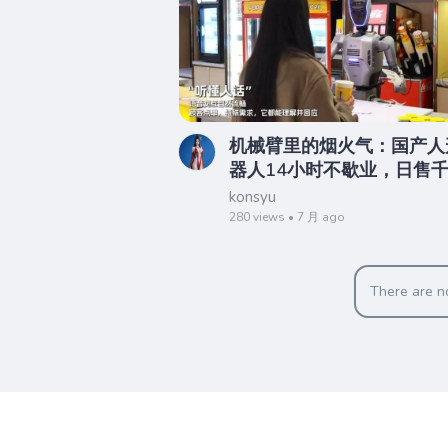
机械臂里的烟火气：国产人
器人14小时不歇业，日售
爆米花创商业奇迹
konsyu
280 views • 7 月 ago
There are no