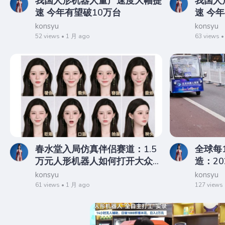
我国人形机器人量产速度大幅提
我国人
速 今年有望破10万台
速 今
konsyu
konsyu
52 views • 1 月 ago
63 views 
春水堂入局仿真伴侣赛道：1.5
全球每
万元人形机器人如何打开大众消
造：2
费市场
konsyu
konsyu
61 views • 1 月 ago
127 views