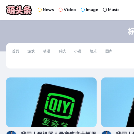
News
Video
Image
Music
首页
游戏
动漫
科技
小说
娱乐
图库