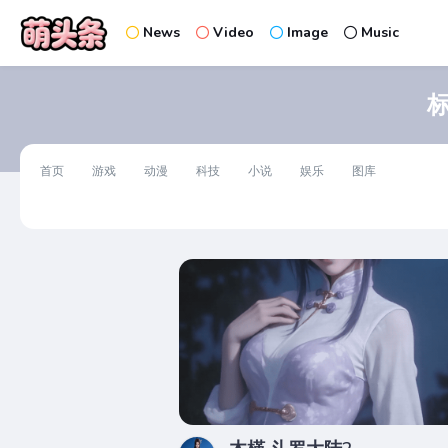
News
Video
Image
Music
首页
游戏
动漫
科技
小说
娱乐
图库