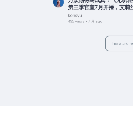
万众期待终成真！《无职转
第三季官宣7月开播，艾莉
全新手游震撼回归
konsyu
495 views • 7 月 ago
There are no