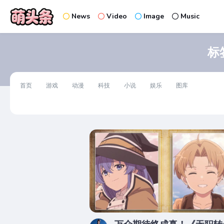
News
Video
Image
Music
标
首页
游戏
动漫
科技
小说
娱乐
图库