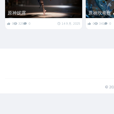
原神妮露
原神坎蒂丝
0
329
0
14 9 月, 2025
0
341
0
© 2