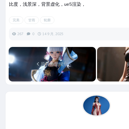
比度，浅景深，背景虚化，ue5渲染，
完美
甘雨
轮廓
267
0
14 9 月, 2025
原神神里绫华