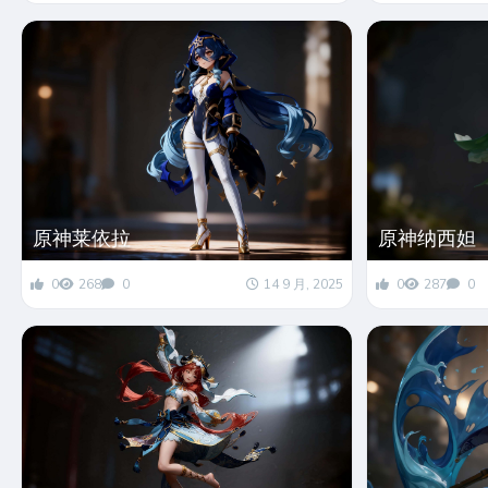
原神莱依拉
原神纳西妲
0
268
0
14 9 月, 2025
0
287
0