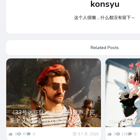
konsyu
这个人很懒，什么都没有留下～
Related Posts
《33号远征队》总监犀利发声：完
美主义恰恰是游戏最大的敌人
Nangong Yu 
0
47
0
9 7 月, 2026
0
106
0