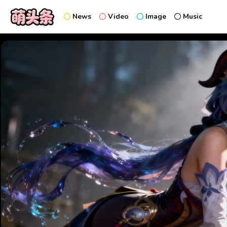
News
Video
Image
Music