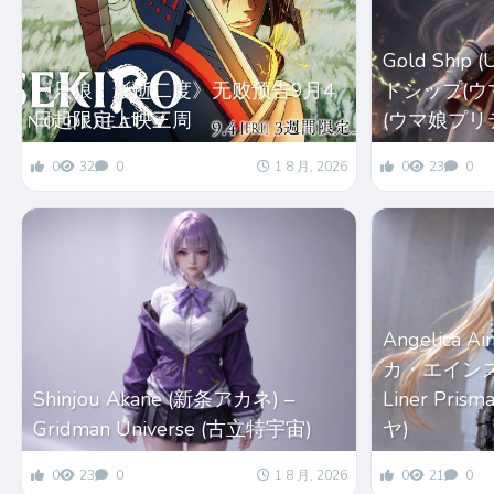
Gold Ship
《只狼：影逝二度》无败预告9月4
ドシップ(ウマ娘
日起限定上映三周
(ウマ娘プリ
0
32
0
1 8 月, 2026
0
23
0
Angelica 
カ・エインズワー
Shinjou Akane (新条アカネ) –
Liner Pri
Gridman Universe (古立特宇宙)
ヤ)
0
23
0
1 8 月, 2026
0
21
0