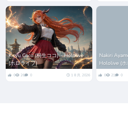
Kiryu Coco (桐生ココ) – Hololive
Nakiri Ay
(ホロライブ)
Hololive 
0
26
0
1 8 月, 2026
0
21
0