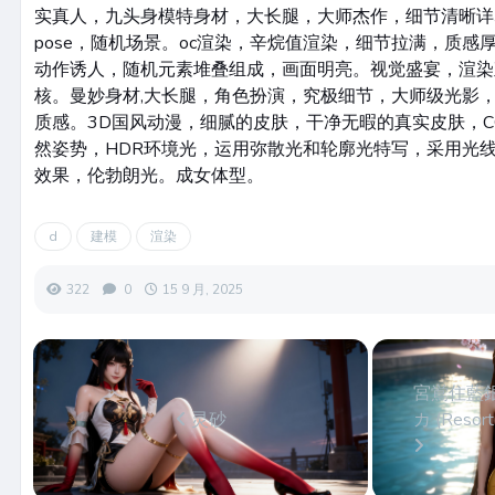
实真人，九头身模特身材，大长腿，大师杰作，细节清晰详
pose，随机场景。oc渲染，辛烷值渲染，细节拉满，质感
动作诱人，随机元素堆叠组成，画面明亮。视觉盛宴，渲染
核。曼妙身材,大长腿，角色扮演，究极细节，大师级光影
质感。3D国风动漫，细腻的皮肤，干净无暇的真实皮肤，
然姿势，HDR环境光，运用弥散光和轮廓光特写，采用光
效果，伦勃朗光。成女体型。
d
建模
渲染
322
0
15 9 月, 2025
宮鴬住藍
灵砂
カ (Resor