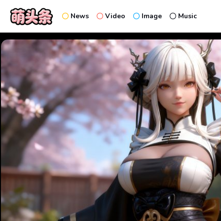
News
Video
Image
Music