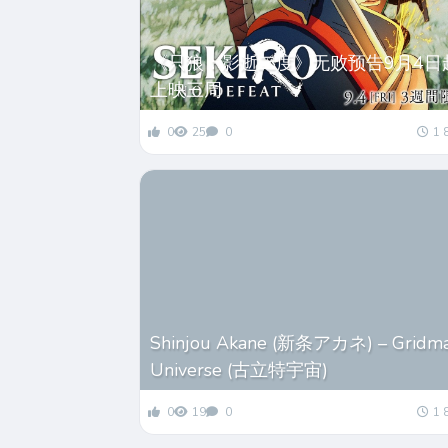
《只狼：影逝二度》无败预告9月4日
上映三周
0
25
0
1 
Shinjou Akane (新条アカネ) – Gridm
Universe (古立特宇宙)
0
19
0
1 