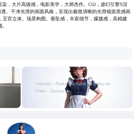
渲染，大片高级感，电影美学，大师杰作。CGI，虚幻引擎5渲
清透。干净光滑的画面风格，呈现出极致清晰的光滑镜面质感画
，五官立体。场景构图。垂坠感，丰富细节，朦胧感，高精建
感。
Hasumi - Reika wa Karei na Boku no
Maid - Gustav