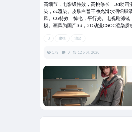
高细节，电影级特效，高挑修长，3d动画
染，oc渲染。皮肤白皙干净光滑水润细腻
风。CG特效，惊艳，平行光。电视剧滤镜
模。画风为国产3d，3D动漫CGOC渲染质
d
建模
渲染
179
0
12 5 月, 2026
少女