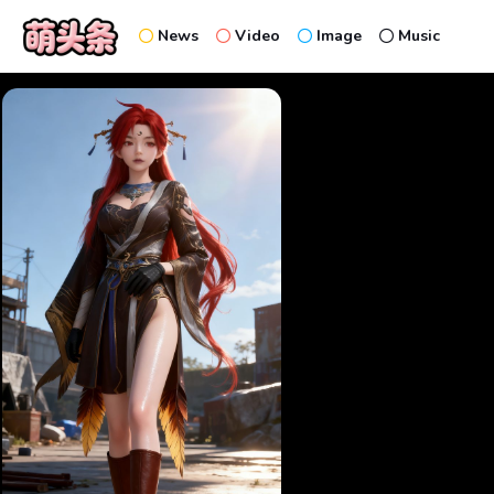
News
Video
Image
Music