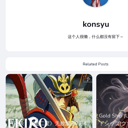
konsyu
这个人很懒，什么都没有留下～
Related Posts
Gold Ship
《只狼：影逝二度》无败预告9月4
ドシップ(ウマ娘