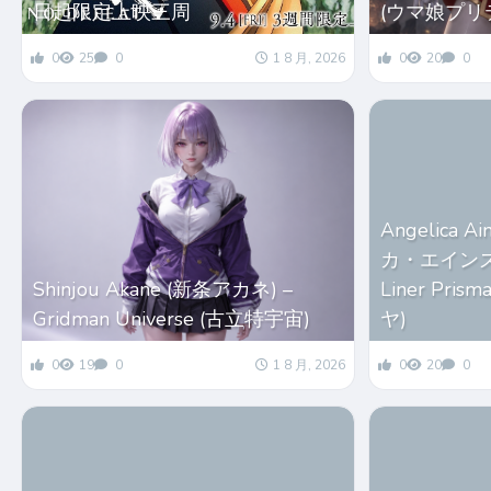
日起限定上映三周
(ウマ娘プリ
0
25
0
1 8 月, 2026
0
20
0
Angelica 
カ・エインズワー
Shinjou Akane (新条アカネ) –
Liner Pri
Gridman Universe (古立特宇宙)
ヤ)
0
19
0
1 8 月, 2026
0
20
0