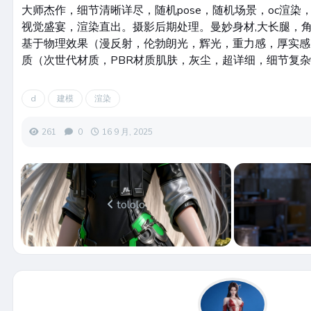
大师杰作，细节清晰详尽，随机pose，随机场景，oc渲染
视觉盛宴，渲染直出。摄影后期处理。曼妙身材,大长腿，
基于物理效果（漫反射，伦勃朗光，辉光，重力感，厚实感
质（次世代材质，PBR材质肌肤，灰尘，超详细，细节复
d
建模
渲染
261
0
16 9 月, 2025
tololo