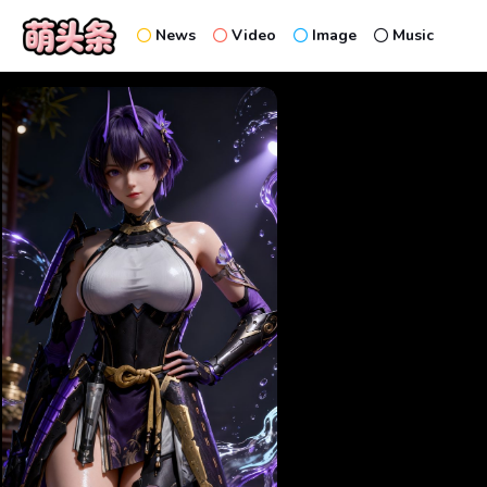
News
Video
Image
Music