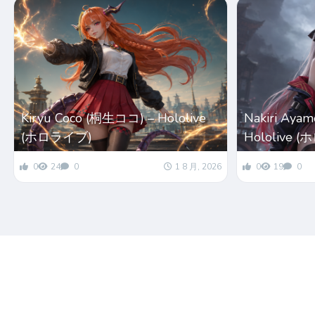
Kiryu Coco (桐生ココ) – Hololive
Nakiri Ay
(ホロライブ)
Hololive 
0
24
0
1 8 月, 2026
0
19
0