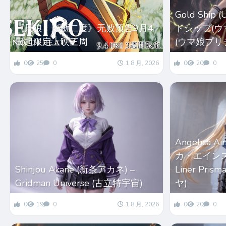
Gold Ship
《只狼：影逝二度》无败预告9月4
ドシップ(ウマ娘
日起限定上映三周
(ウマ娘プリ
0
25
0
1 8 月, 2026
0
20
0
Angelica 
カ・エインズワー
Shinjou Akane (新条アカネ) –
Liner Pri
Gridman Universe (古立特宇宙)
ヤ)
0
19
0
1 8 月, 2026
0
20
0