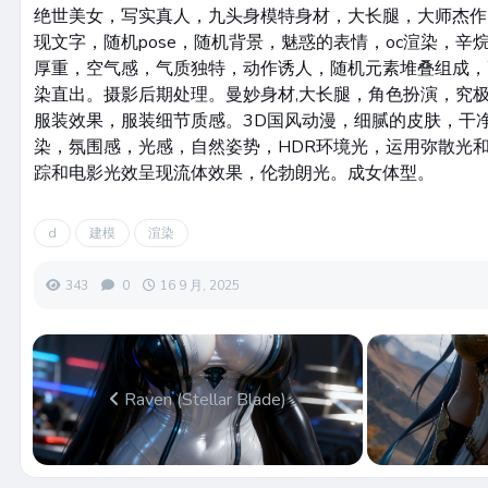
绝世美女，写实真人，九头身模特身材，大长腿，大师杰作
现文字，随机pose，随机背景，魅惑的表情，oc渲染，辛
厚重，空气感，气质独特，动作诱人，随机元素堆叠组成，
染直出。摄影后期处理。曼妙身材,大长腿，角色扮演，究
服装效果，服装细节质感。3D国风动漫，细腻的皮肤，干
染，氛围感，光感，自然姿势，HDR环境光，运用弥散光
踪和电影光效呈现流体效果，伦勃朗光。成女体型。
d
建模
渲染
343
0
16 9 月, 2025
Raven (Stellar Blade)