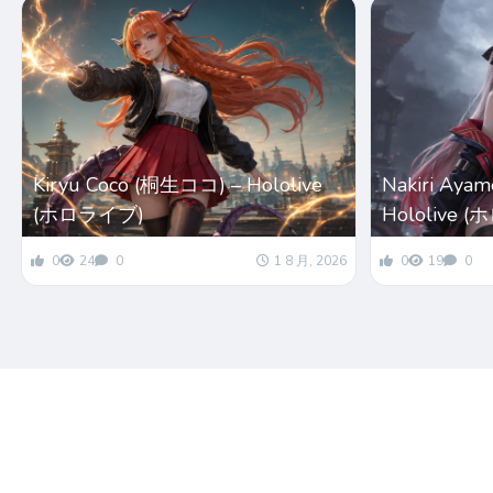
Kiryu Coco (桐生ココ) – Hololive
Nakiri Ay
(ホロライブ)
Hololive 
0
24
0
1 8 月, 2026
0
19
0