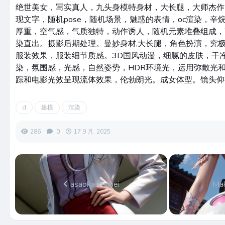
绝世美女，写实真人，九头身模特身材，大长腿，大师杰作
现文字，随机pose，随机场景，魅惑的表情，oc渲染，辛
厚重，空气感，气质独特，动作诱人，随机元素堆叠组成，
染直出。摄影后期处理。曼妙身材,大长腿，角色扮演，究
服装效果，服装细节质感。3D国风动漫，细腻的皮肤，干
染，氛围感，光感，自然姿势，HDR环境光，运用弥散光
踪和电影光效呈现流体效果，伦勃朗光。成女体型。镜头仰
d
建模
渲染
286
0
17 9 月, 2025
asaoka sensei
Mak