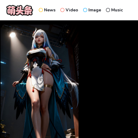
News
Video
Image
Music