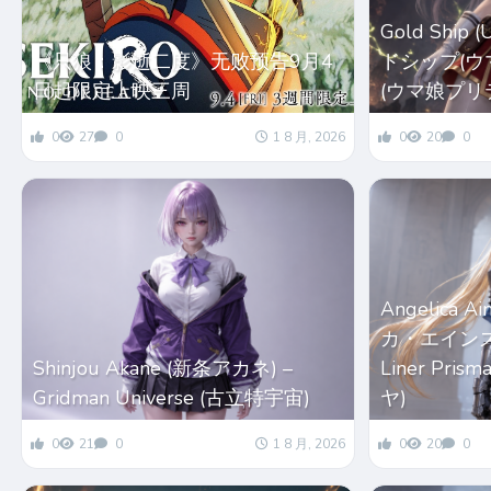
Gold Ship
《只狼：影逝二度》无败预告9月4
ドシップ(ウマ娘
日起限定上映三周
(ウマ娘プリ
0
27
0
1 8 月, 2026
0
20
0
Angelica 
カ・エインズワー
Shinjou Akane (新条アカネ) –
Liner Pri
Gridman Universe (古立特宇宙)
ヤ)
0
21
0
1 8 月, 2026
0
20
0