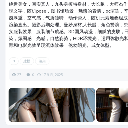
绝世美女，写实真人，九头身模特身材，大长腿，大师杰作
现文字，随机pose，图书馆场景，魅惑的表情，oc渲染，
感厚重，空气感，气质独特，动作诱人，随机元素堆叠组成
渲染直出。摄影后期处理。曼妙身材,大长腿，角色扮演，
实服装效果，服装细节质感。3D国风动漫，细腻的皮肤，
染，氛围感，光感，自然姿势，HDR环境光，运用弥散光
踪和电影光效呈现流体效果，伦勃朗光。成女体型。
d
建模
渲染
271
0
17 9 月, 2025
人偶