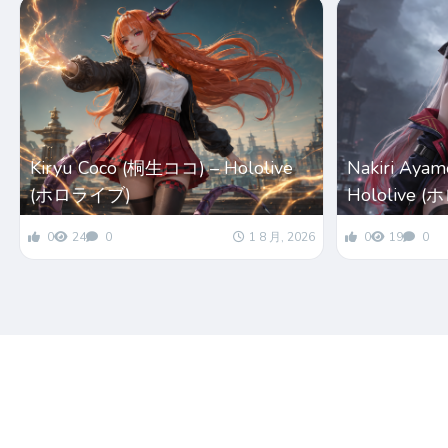
Kiryu Coco (桐生ココ) – Hololive
Nakiri Ay
(ホロライブ)
Hololive 
0
24
0
1 8 月, 2026
0
19
0