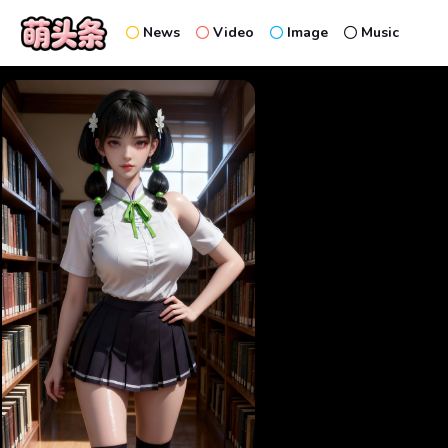
News
Video
Image
Music