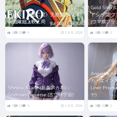
Gold Ship
《只狼：影逝二度》无败预告9月4
ドシップ(ウマ娘
日起限定上映三周
(ウマ娘プリ
0
25
0
1 8 月, 2026
0
20
0
Angelica 
カ・エインズワー
Shinjou Akane (新条アカネ) –
Liner Pri
Gridman Universe (古立特宇宙)
ヤ)
0
19
0
1 8 月, 2026
0
20
0