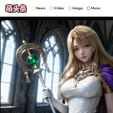
News
Video
Image
Music