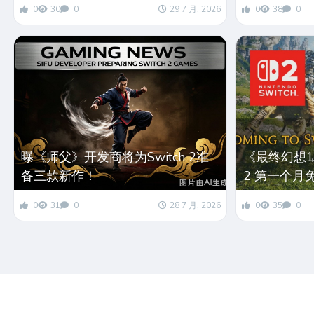
0
30
0
29 7 月, 2026
0
38
0
曝《师父》开发商将为Switch 2准
《最终幻想14
备三款新作！
2 第一个月
0
31
0
28 7 月, 2026
0
35
0