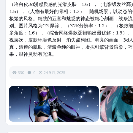
（冷白皮3d漫感质感的光滑皮肤：1.6），（电影级发丝高
1.5），（人物有最好的骨相：1.2），随机场景，以动态
极繁的风格。精致的五官和魅惑的神态被精心刻画，线条流
别。图片风格为CG 厚涂， （32K分辨率：1.2），（极致
多角度：1.6），（综合网络爆款逻辑输出最优解：1.9）。（
视层次，皮肤环境色反射。消失点构图。明亮的画面。3d
真，清透的肌肤，清澈单纯的眼神，虚拟引擎背景渲染，巧
果，眼神灵动有光泽。
330
0
24 9 月, 2025
我为邪帝