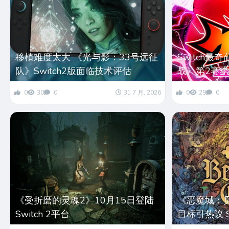
移植难度太大 《光与影：33号远征
Switch
队》Switch2版面临技术评估
战》第2赛季
0
30
0
31 7 月, 2026
0
29
0
《受折磨的灵魂2》10月15日登陆
《恶魔城：
Switch 2平台
目标引热议 S