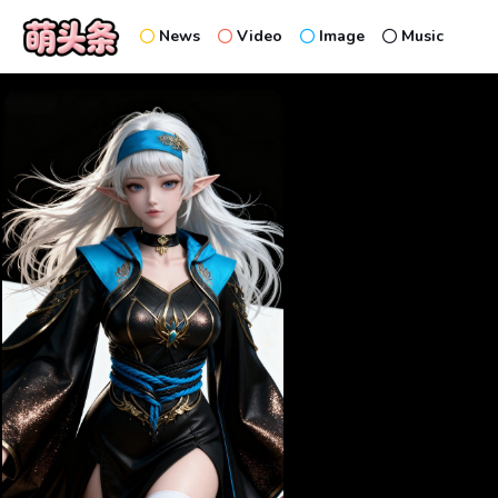
News
Video
Image
Music