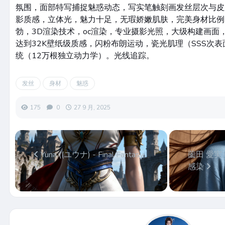
氛围，面部特写捕捉魅惑动态，写实笔触刻画发丝层次与皮
影质感，立体光，魅力十足，无瑕娇嫩肌肤，完美身材比例
勃，3D渲染技术，oc渲染，专业摄影光照，大级构建画面
达到32K壁纸级质感，闪粉布朗运动，瓷光肌理（SSS次
统（12万根独立动力学）。光线追踪。
发丝
身材
魅惑
175
0
27 9 月, 2025
Yuna ((ユウナ) - Final Fantasy
薗田 愛実 (S
X
感染