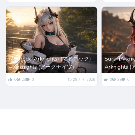
Mudrock (Arknights) (マドロック)
Surtr (Arkn
– Arknights (アークナイツ)
Arknights
0
23
0
28 7 月, 2026
0
28
0