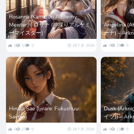
Rosanna (Kamidori Alchemy
Meister) | ロサナ (神採りアルケミ
Angelina (
ーマイスター)
ーナ) – Ark
0
33
0
28 7 月, 2026
0
29
0
Hinata Sae [Ijirare: Fukushuu
Dusk (Ark
Saimin]
イツ)) – Ar
0
27
0
28 7 月, 2026
0
22
0