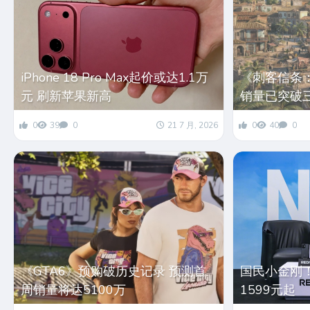
iPhone 18 Pro Max起价或达1.1万
《刺客信条
元 刷新苹果新高
销量已突破
0
39
0
21 7 月, 2026
0
40
0
《GTA6》预购破历史记录 预测首
国民小金刚！红
周销量将达5100万
1599元起