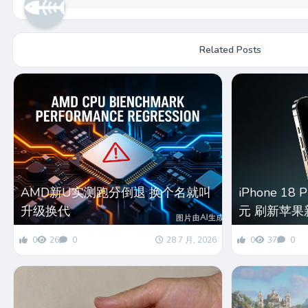
Related Posts
AMD新U实测跑分倒退 换个名就叫
iPhone 18
升级换代
元 刷新苹果
0
26
0
28 7 月, 2026
0
37
0