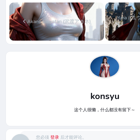
Yuna ((ユウ
Akane Sawatari (沢渡アカネ)
konsyu
这个人很懒，什么都没有留下～
您必须
登录
后才能评论。