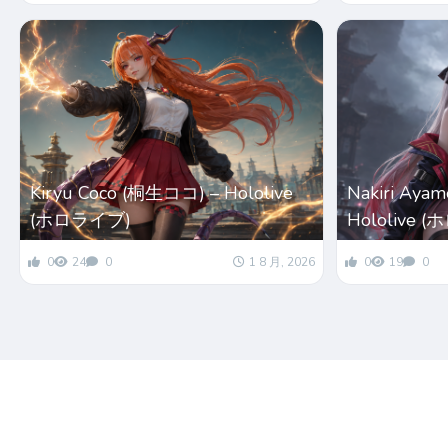
Kiryu Coco (桐生ココ) – Hololive
Nakiri Ay
(ホロライブ)
Hololive 
0
24
0
1 8 月, 2026
0
19
0