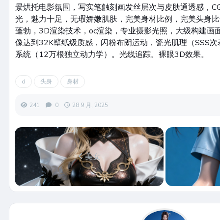
景烘托电影氛围，写实笔触刻画发丝层次与皮肤通透感，C
光，魅力十足，无瑕娇嫩肌肤，完美身材比例，完美头身比
蓬勃，3D渲染技术，oc渲染，专业摄影光照，大级构建画
像达到32K壁纸级质感，闪粉布朗运动，瓷光肌理（SSS
系统（12万根独立动力学）。光线追踪。裸眼3D效果。
d
头身
身材
241
0
28 9 月, 2025
美女