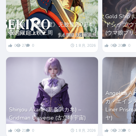
Gold Ship
《只狼：影逝二度》无败预告9月4
ドシップ(ウマ娘
日起限定上映三周
(ウマ娘プリ
0
27
0
1 8 月, 2026
0
20
0
Angelica 
カ・エインズワー
Shinjou Akane (新条アカネ) –
Liner Pri
Gridman Universe (古立特宇宙)
ヤ)
0
21
0
1 8 月, 2026
0
20
0