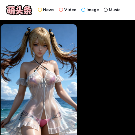
News
Video
Image
Music