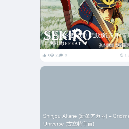
《只狼：影逝二度》无败预告9月4日
上映三周
0
25
0
1 
Shinjou Akane (新条アカネ) – Gridm
Universe (古立特宇宙)