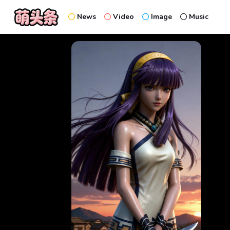
News
Video
Image
Music