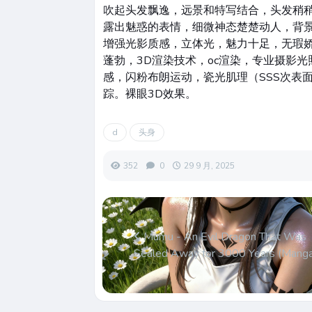
吹起头发飘逸，远景和特写结合，头发稍
露出魅惑的表情，细微神态楚楚动人，背景
增强光影质感，立体光，魅力十足，无瑕
蓬勃，3D渲染技术，oc渲染，专业摄影
感，闪粉布朗运动，瓷光肌理（SSS次表
踪。裸眼3D效果。
d
头身
352
0
29 9 月, 2025
Mumu - An Evil Dragon That Was
Sealed Away for 3000 Years (Mang