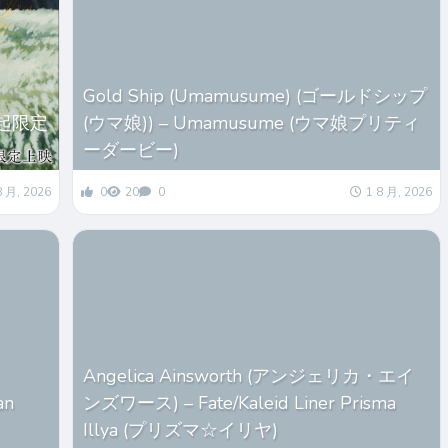
Gold Ship (Umamusume) (ゴールドシップ
起限定
(ウマ娘)) – Umamusume (ウマ娘プリティ
ーダービー)
8 月, 2026
0
20
0
1 8 月, 2026
Angelica Ainsworth (アンジェリカ・エイ
an
ンズワース) – Fate/Kaleid Liner Prisma
Illya (プリズマ☆イリヤ)