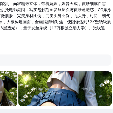
稍凌乱，面容精致立体，带着妩媚，媚骨天成，皮肤细腻白皙，
烘托电影氛围，写实笔触刻画发丝层次与皮肤通透感，CG厚涂
娇嫩肌肤，完美身材比例，完美头身比例，九头身，时尚、朝气
光照，大级构建画面，全画幅清晰对焦，使图像达到32K壁纸级质
面3层透光），量子发丝系统（12万根独立动力学）。光线追
Lisa Yadomaru ( Bleach series )
a)