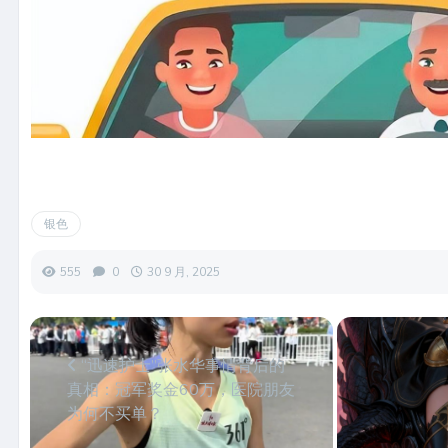
银色
555
0
30 9 月, 2025
“迅速护士”张水华事情背后的
真相：冠军奖金60万，医院朋友
为何不买单？