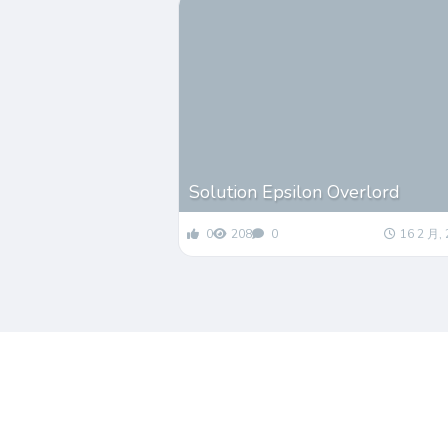
Solution Epsilon Overlord
0
208
0
16 2 月,