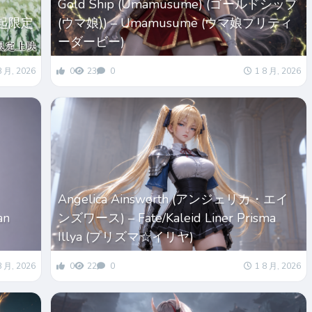
Gold Ship (Umamusume) (ゴールドシップ
起限定
(ウマ娘)) – Umamusume (ウマ娘プリティ
ーダービー)
8 月, 2026
0
23
0
1 8 月, 2026
Angelica Ainsworth (アンジェリカ・エイ
an
ンズワース) – Fate/Kaleid Liner Prisma
Illya (プリズマ☆イリヤ)
8 月, 2026
0
22
0
1 8 月, 2026