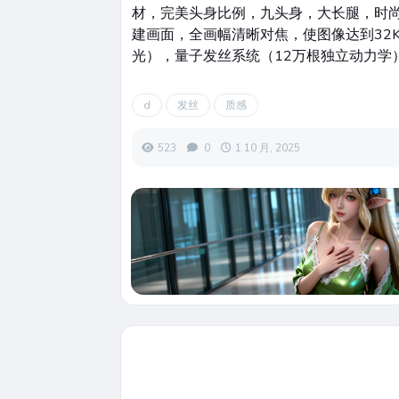
材，完美头身比例，九头身，大长腿，时尚
建画面，全画幅清晰对焦，使图像达到32
光），量子发丝系统（12万根独立动力学
d
发丝
质感
523
0
1 10 月, 2025
精灵