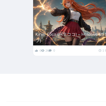
Kiryu Coco (桐生ココ) – Hololive 
ブ)
0
26
0
1 