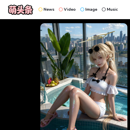
News
Video
Image
Music