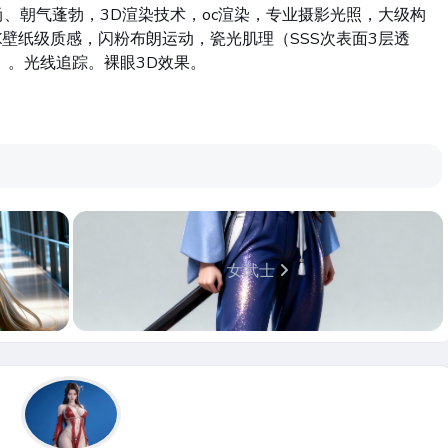
、朝气蓬勃，3D渲染技术，oc渲染，专业摄影光照，大级构
K壁纸级质感，闪粉布朗运动，瓷光肌理（SSS次表面3层透
）。光线追踪。裸眼3D效果。
女武士