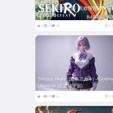
《只狼：影逝二度》无败预告9月4日
上映三周
0
33
0
1 
Shinjou Akane (新条アカネ) – Gridm
Universe (古立特宇宙)
0
23
0
1 