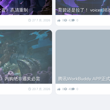
之夜》高清重制
育碧还是拉了！ voices
27 7 月, 2026
0
42
0
置》内购绝非通关必需
腾讯WorkBuddy APP
20 7 月, 2026
0
48
0