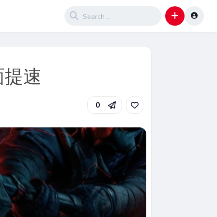
面提速
0