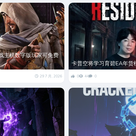
游戏主机数字版玩家可免费
卡普空将学习育碧EA年货
29 7 月, 2026
0
44
0