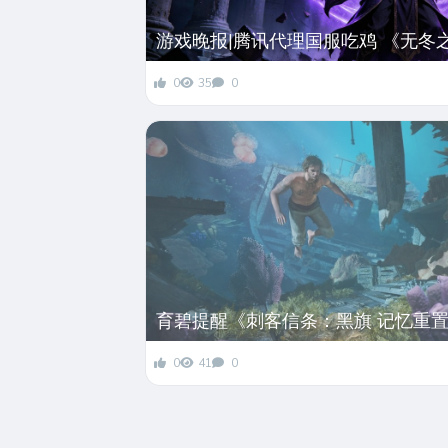
游戏晚报|腾讯代理国服吃鸡 《无冬
0
35
0
育碧提醒《刺客信条：黑旗 记忆重
0
41
0