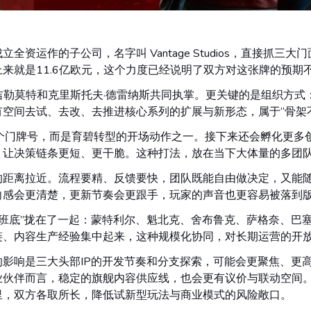
资运作的子公司，名字叫 Vantage Studios，直接抓
来就是11.6亿欧元，这个力度已经说明了双方对这张牌的预期
·吉勒莫特和克里斯托夫·德雷纳斯共同执掌。更关键的是组织方
空间去试、去改、去推进核心系列的扩展与新形态，属于“骨架
s不只是换个门牌号，而是育碧转型的开场动作之一。接下来还会孵化更
让决策链条更短、更干脆。这种打法，放在当下大体量的多团队
的距离拉近。流程要精、反馈要快，团队既能自由做决定，又能
向感会更清楚，更新节奏会更跟手，玩家的声音也更容易被落到
把系列“本尊班底”拢在了一起：蒙特利尔、魁北克、舍布鲁克、萨格奈
链、内容生产经验集中起来，这种规模化协同，对长期运营的开
影响是三大头部IP的开发节奏和分支探索，可能会更聚焦、更高
业伙伴而言，稳定的旗舰内容供应线，也会更有议价与联动空间
里，双方各取所长，降低试新型玩法与商业模式的风险敞口。