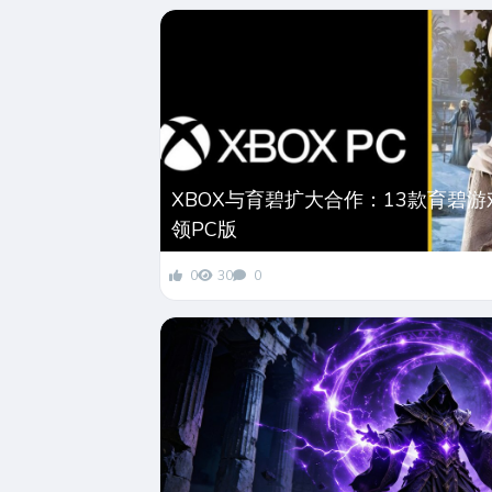
XBOX与育碧扩大合作：13款育碧
领PC版
0
30
0