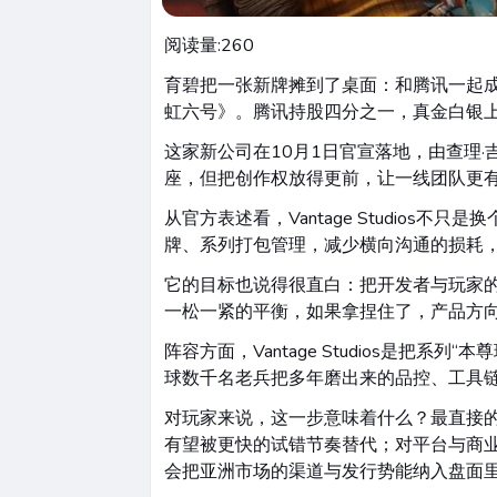
阅读量:
260
育碧把一张新牌摊到了桌面：和腾讯一起成立全
虹六号》。腾讯持股四分之一，真金白银上
这家新公司在10月1日官宣落地，由查理
座，但把创作权放得更前，让一线团队更有
从官方表述看，Vantage Studio
牌、系列打包管理，减少横向沟通的损耗，
它的目标也说得很直白：把开发者与玩家
一松一紧的平衡，如果拿捏住了，产品方
阵容方面，Vantage Studios是
球数千名老兵把多年磨出来的品控、工具
对玩家来说，这一步意味着什么？最直接的
有望被更快的试错节奏替代；对平台与商
会把亚洲市场的渠道与发行势能纳入盘面