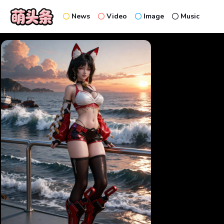
News
Video
Image
Music