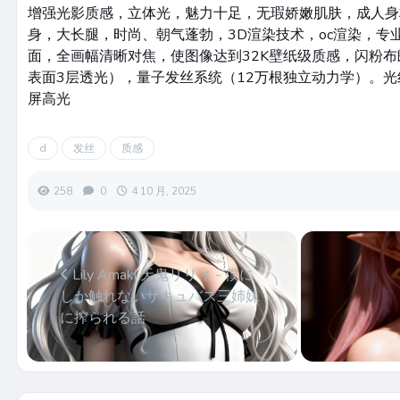
增强光影质感，立体光，魅力十足，无瑕娇嫩肌肤，成人身
身，大长腿，时尚、朝气蓬勃，3D渲染技术，oc渲染，专
面，全画幅清晰对焦，使图像达到32K壁纸级质感，闪粉布
表面3层透光），量子发丝系统（12万根独立动力学）。光
屏高光
d
发丝
质感
258
0
4 10 月, 2025
Lily Amaki 天鬼リリィ - 僕に
しか触れないサキュバス三姉妹
に搾られる話