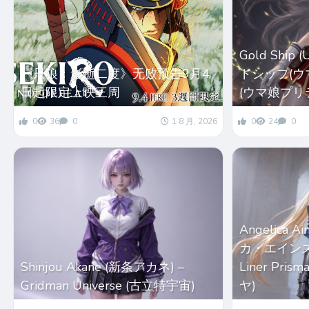
Gold Ship
《只狼：影逝二度》无败预告9月4
ドシップ(ウマ娘
日起限定上映三周
(ウマ娘プリ
0
36
0
1 8 月, 2026
0
24
0
Angelica 
カ・エインズワー
Shinjou Akane (新条アカネ) –
Liner Pri
Gridman Universe (古立特宇宙)
ヤ)