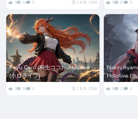
0
24
0
1 8 月, 2026
0
23
0
Kiryu Coco (桐生ココ) – Hololive
Nakiri Ay
(ホロライブ)
Hololive 
0
26
0
1 8 月, 2026
0
22
0