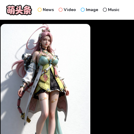
News
Video
Image
Music