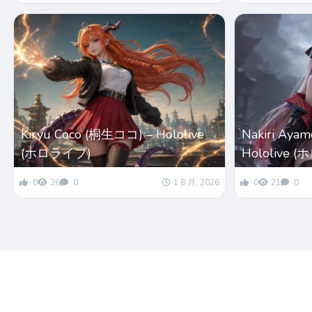
Kiryu Coco (桐生ココ) – Hololive
Nakiri Ay
(ホロライブ)
Hololive 
0
26
0
1 8 月, 2026
0
21
0