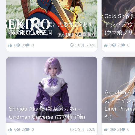
Gold Ship
《只狼：影逝二度》无败预告9月4
ドシップ(ウマ娘
日起限定上映三周
(ウマ娘プリ
0
33
0
1 8 月, 2026
0
23
0
Angelica 
カ・エインズワー
Shinjou Akane (新条アカネ) –
Liner Pri
Gridman Universe (古立特宇宙)
ヤ)
0
23
0
1 8 月, 2026
0
21
0