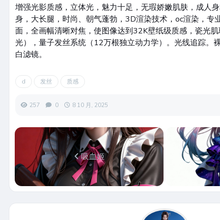
增强光影质感，立体光，魅力十足，无瑕娇嫩肌肤，成人身
身，大长腿，时尚、朝气蓬勃，3D渲染技术，oc渲染，专
面，全画幅清晰对焦，使图像达到32K壁纸级质感，瓷光肌
光），量子发丝系统（12万根独立动力学）。光线追踪。
白滤镜。
d
发丝
质感
257
0
8 10 月, 2025
吸血姬