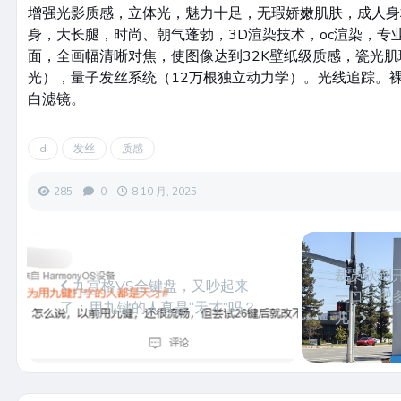
增强光影质感，立体光，魅力十足，无瑕娇嫩肌肤，成人身
身，大长腿，时尚、朝气蓬勃，3D渲染技术，oc渲染，专
面，全画幅清晰对焦，使图像达到32K壁纸级质感，瓷光肌
光），量子发丝系统（12万根独立动力学）。光线追踪。
白滤镜。
d
发丝
质感
285
0
8 10 月, 2025
裁员砍到开源
九宫格VS全键盘，又吵起来
一口气把多
了：用九键的人真是“天才”吗？
儿”