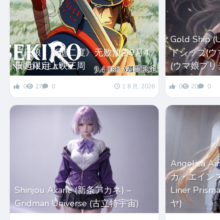
Gold Ship
《只狼：影逝二度》无败预告9月4
ドシップ(ウマ娘
日起限定上映三周
(ウマ娘プリ
0
27
0
1 8 月, 2026
0
20
0
Angelica 
カ・エインズワー
Shinjou Akane (新条アカネ) –
Liner Pri
Gridman Universe (古立特宇宙)
ヤ)