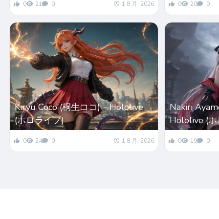
0
21
0
1 8 月, 2026
0
20
0
Kiryu Coco (桐生ココ) – Hololive
Nakiri Ay
(ホロライブ)
Hololive 
0
24
0
1 8 月, 2026
0
19
0