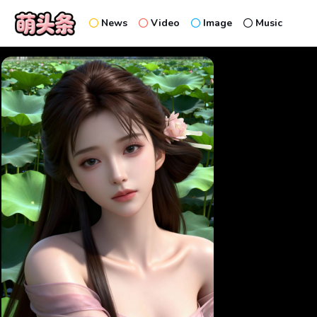
News
Video
Image
Music