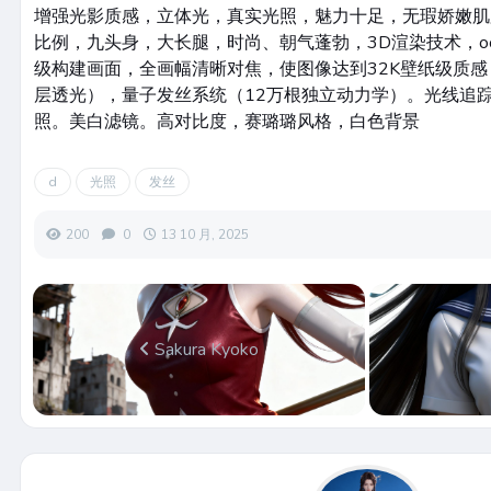
增强光影质感，立体光，真实光照，魅力十足，无瑕娇嫩肌
比例，九头身，大长腿，时尚、朝气蓬勃，3D渲染技术，o
级构建画面，全画幅清晰对焦，使图像达到32K壁纸级质感
层透光），量子发丝系统（12万根独立动力学）。光线追踪
照。美白滤镜。高对比度，赛璐璐风格，白色背景
d
光照
发丝
200
0
13 10 月, 2025
Sakura Kyoko