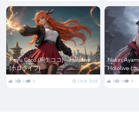
Kiryu Coco (桐生ココ) – Hololive
Nakiri Ay
(ホロライブ)
Hololive 
0
24
0
1 8 月, 2026
0
19
0