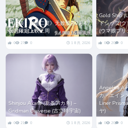
Gold Ship
《只狼：影逝二度》无败预告9月4
ドシップ(ウマ娘
日起限定上映三周
(ウマ娘プリ
0
27
0
1 8 月, 2026
0
20
0
Angelica 
カ・エインズワー
Shinjou Akane (新条アカネ) –
Liner Pri
Gridman Universe (古立特宇宙)
ヤ)
0
21
0
1 8 月, 2026
0
20
0