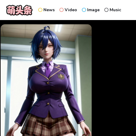
News
Video
Image
Music