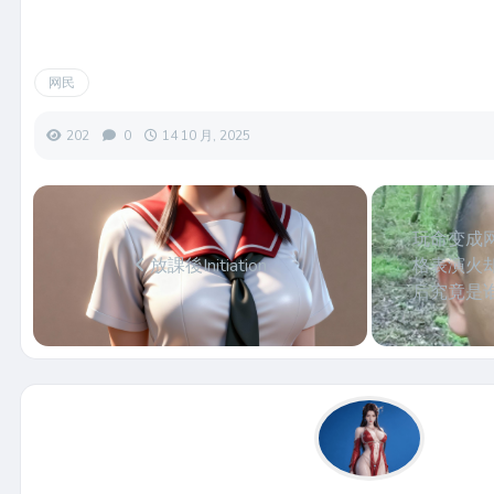
网民
202
0
14 10 月, 2025
玩命变成
放課後Initiation
格表演火
后究竟是