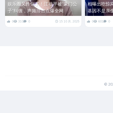
娱乐圈又炸锅了！江祖平被“豪门公
相曝出吃惊
子”纠缠，声频排出点爆全网
基因不是亲
0
310
0
15 10 月, 2025
0
601
0
© 2