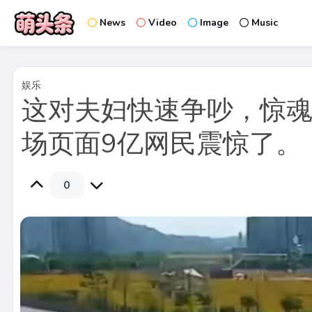
News
Video
Image
Music
娱乐
这对夫妇快速争吵，惊
场页面9亿网民震惊了。
0