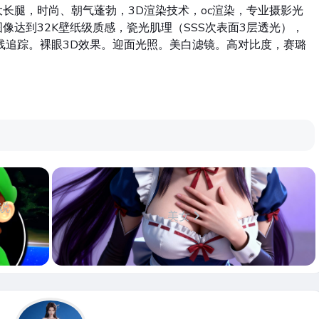
长腿，时尚、朝气蓬勃，3D渲染技术，oc渲染，专业摄影光
像达到32K壁纸级质感，瓷光肌理（SSS次表面3层透光），
线追踪。裸眼3D效果。迎面光照。美白滤镜。高对比度，赛璐
说
美女