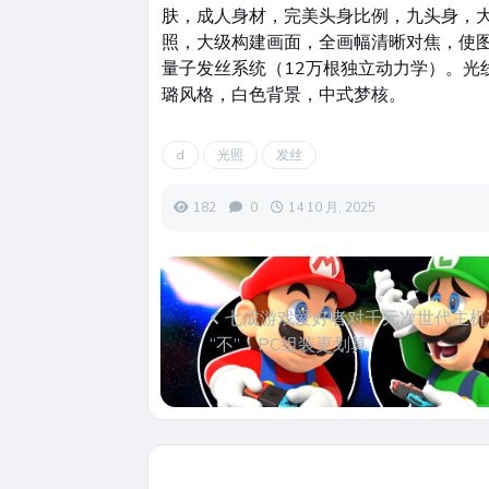
肤，成人身材，完美头身比例，九头身，大
照，大级构建画面，全画幅清晰对焦，使图
量子发丝系统（12万根独立动力学）。光
璐风格，白色背景，中式梦核。
d
光照
发丝
182
0
14 10 月, 2025
七成游戏爱好者对千元次世代主机
“不”：PC组装更划算