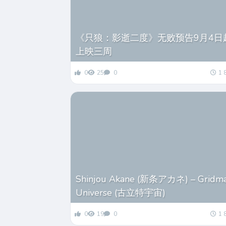
《只狼：影逝二度》无败预告9月4日
上映三周
0
25
0
1 
Shinjou Akane (新条アカネ) – Gridm
Universe (古立特宇宙)
0
19
0
1 