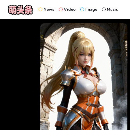
News
Video
Image
Music