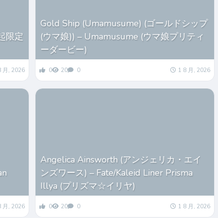
Gold Ship (Umamusume) (ゴールドシップ
起限定
(ウマ娘)) – Umamusume (ウマ娘プリティ
ーダービー)
8 月, 2026
0
20
0
1 8 月, 2026
Angelica Ainsworth (アンジェリカ・エイ
an
ンズワース) – Fate/Kaleid Liner Prisma
Illya (プリズマ☆イリヤ)
8 月, 2026
0
20
0
1 8 月, 2026