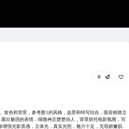
0
、发色和背景，参考图1的风格，远景和特写结合，面容精致立
，露出魅惑的表情，细微神态楚楚动人，背景烘托电影氛围，写
涂增强光影质感，立体光，真实光照，魅力十足，无瑕娇嫩肌