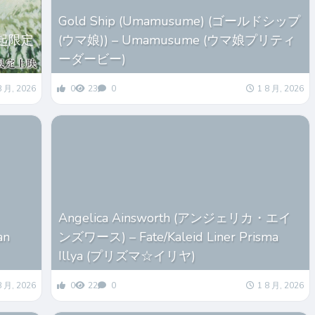
Gold Ship (Umamusume) (ゴールドシップ
起限定
(ウマ娘)) – Umamusume (ウマ娘プリティ
ーダービー)
8 月, 2026
0
23
0
1 8 月, 2026
Angelica Ainsworth (アンジェリカ・エイ
an
ンズワース) – Fate/Kaleid Liner Prisma
Illya (プリズマ☆イリヤ)
8 月, 2026
0
22
0
1 8 月, 2026