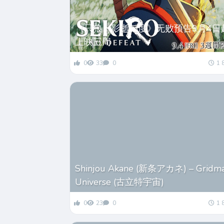
《只狼：影逝二度》无败预告9月4日
上映三周
0
33
0
1 
Shinjou Akane (新条アカネ) – Gridm
Universe (古立特宇宙)
0
23
0
1 