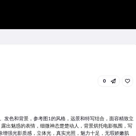
0
、发色和背景，参考图1的风格，远景和特写结合，面容精致立
，露出魅惑的表情，细微神态楚楚动人，背景烘托电影氛围，写
涂增强光影质感，立体光，真实光照，魅力十足，无瑕娇嫩肌