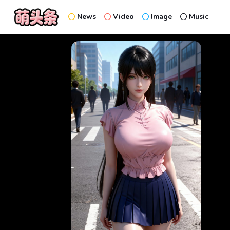
News
Video
Image
Music