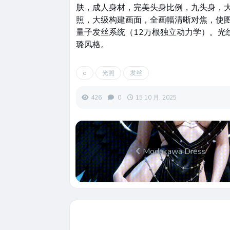
肤，成人身材，完美头身比例，九头身，大
照，大级构建画面，全画幅清晰对焦，使图
量子发丝系统（12万根独立动力学）。光
璐风格。
d
光照
发丝
426
0
15 10 月, 2025
Modakawa Dress