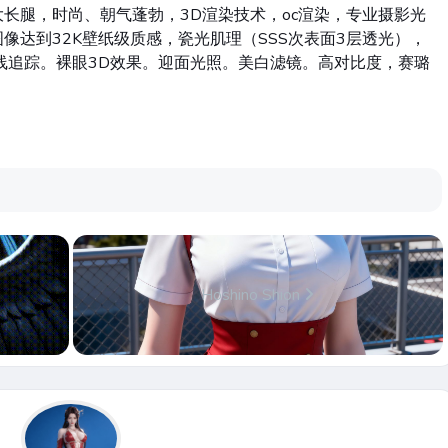
长腿，时尚、朝气蓬勃，3D渲染技术，oc渲染，专业摄影光
像达到32K壁纸级质感，瓷光肌理（SSS次表面3层透光），
线追踪。裸眼3D效果。迎面光照。美白滤镜。高对比度，赛璐
Hoshino Shion