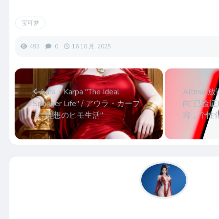
宝可梦
493
0
16 10 月, 2025
Aura・Karpa "The Ideal
Altman放
Sponger Life" / アウラ・カープ
向“已验证
ァ "理想のヒモ生活"
容，个性化