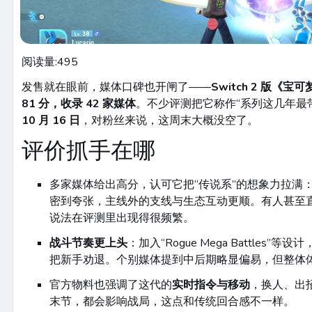
阅读量:
495
发售就在眼前，媒体口碑也开闸了——
Switch 2 版《宝
81 分，收录 42 家媒体
。不少评测把它称作“系列这几年最
10 月 16 日
，对粉丝来说，这周末大概没空了。
评价抓手在哪
多家媒体给出高分，认可它把“传说系”的想象力拉满
密到夸张，主线外的支线与生态互动更顺。有人甚至直
说法在评测里出现得很频繁。
战斗节奏更上头
：加入“Rogue Mega Battles
把新手劝退。个别媒体提到中后期略显偏易，但整体
官方物料也强调了这代的
实时指令与移动
，换人、出
末节，都会影响战局，这点和传统回合感不一样。