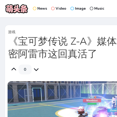
News
Video
Image
Music
游戏
《宝可梦传说 Z-A》媒体
密阿雷市这回真活了
0