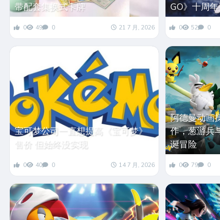
带配套集换式卡牌
GO》十周
0
49
0
21 7 月, 2026
0
52
0
阿德曼动画
宝可梦公司一直想提高《宝可梦》
作，葱游兵与
售价 但始终没实现
诞冒险
0
40
0
14 7 月, 2026
0
79
0