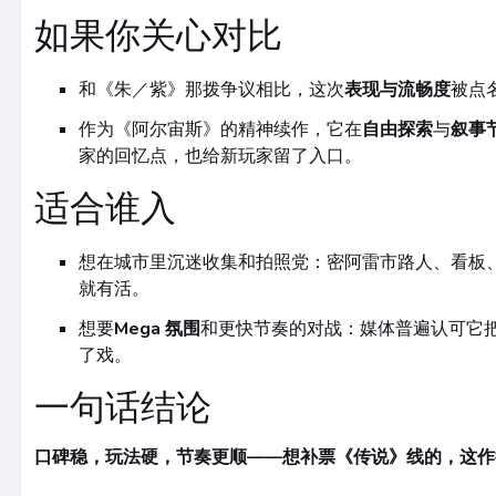
如果你关心对比
和《朱／紫》那拨争议相比，这次
表现与流畅度
被点
作为《阿尔宙斯》的精神续作，它在
自由探索
与
叙事
家的回忆点，也给新玩家留了入口。
适合谁入
想在城市里沉迷收集和拍照党：密阿雷市路人、看板
就有活。
想要
Mega 氛围
和更快节奏的对战：媒体普遍认可它把
了戏。
一句话结论
口碑稳，玩法硬，节奏更顺——想补票《传说》线的，这作很