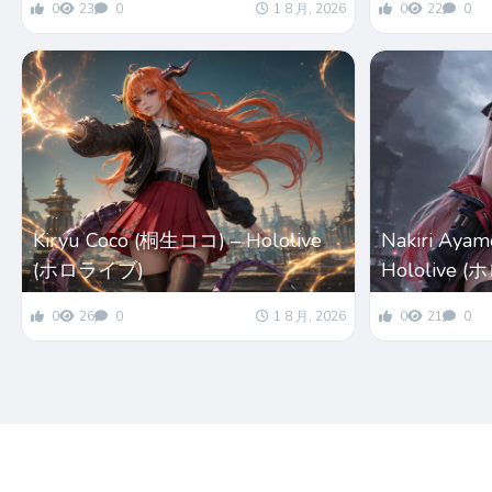
0
23
0
1 8 月, 2026
0
22
0
Kiryu Coco (桐生ココ) – Hololive
Nakiri Ay
(ホロライブ)
Hololive 
0
26
0
1 8 月, 2026
0
21
0