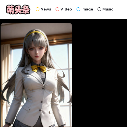
News
Video
Image
Music