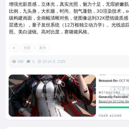
增强光影质感，立体光，真实光照，魅力十足，无瑕娇嫩肌
比例，九头身，大长腿，时尚、朝气蓬勃，3D渲染技术，o
级构建画面，全画幅清晰对焦，使图像达到32K壁纸级质感
层透光），量子发丝系统（12万根独立动力学）。光线追踪
照。美白滤镜。高对比度，赛璐璐风格。
d
光照
发丝
468
0
20 10 月, 2025
《宝可梦传
明日方舟
凉：别再