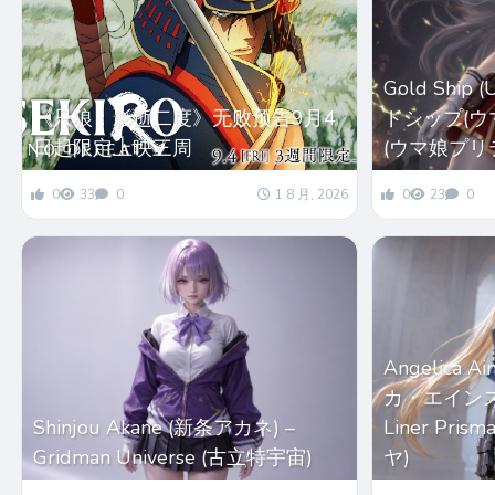
Gold Ship
《只狼：影逝二度》无败预告9月4
ドシップ(ウマ娘
日起限定上映三周
(ウマ娘プリ
0
33
0
1 8 月, 2026
0
23
0
Angelica 
カ・エインズワー
Shinjou Akane (新条アカネ) –
Liner Pri
Gridman Universe (古立特宇宙)
ヤ)