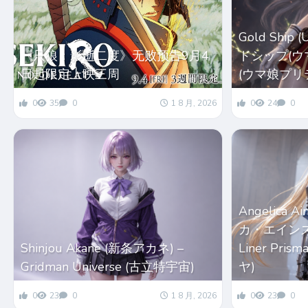
Gold Ship
《只狼：影逝二度》无败预告9月4
ドシップ(ウマ娘
日起限定上映三周
(ウマ娘プリ
0
35
0
1 8 月, 2026
0
24
0
Angelica 
カ・エインズワー
Shinjou Akane (新条アカネ) –
Liner Pri
Gridman Universe (古立特宇宙)
ヤ)
0
23
0
1 8 月, 2026
0
23
0