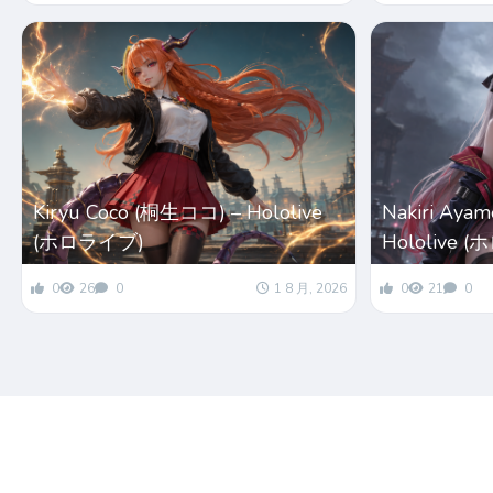
Kiryu Coco (桐生ココ) – Hololive
Nakiri Ay
(ホロライブ)
Hololive 
0
26
0
1 8 月, 2026
0
21
0