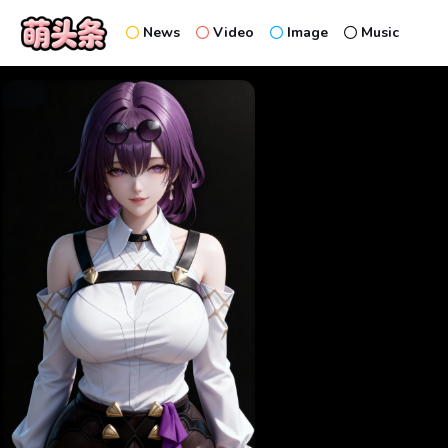
News
Video
Image
Music