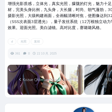
增强光影质感，立体光，真实光照，朦胧的灯光，魅力十足
材，完美头身比例，九头身，大长腿，时尚、朝气蓬勃，3D
摄影光照，大级构建画面，全画幅清晰对焦，使图像达到3
（SSS次表面3层透光），量子发丝系统（12万根独立动力
效果。迎面光照。美白滤镜。高对比度，赛璐璐风格。
d
光照
发丝
361
0
22 10 月, 2025
Kozue Otomune (Love Live!)
永劫