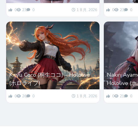
0
23
0
1 8 月, 2026
0
23
0
Kiryu Coco (桐生ココ) – Hololive
Nakiri Ay
(ホロライブ)
Hololive 
0
26
0
1 8 月, 2026
0
21
0