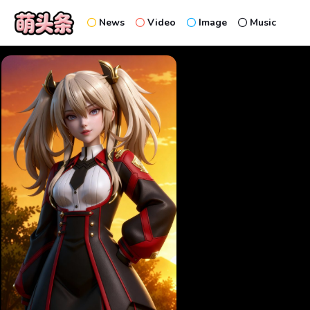
News
Video
Image
Music