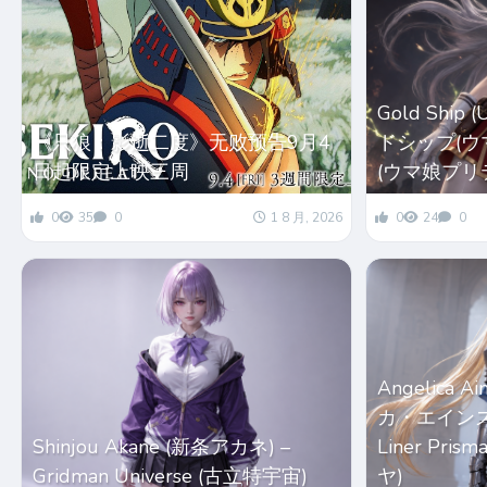
Gold Ship
《只狼：影逝二度》无败预告9月4
ドシップ(ウマ娘
日起限定上映三周
(ウマ娘プリ
0
35
0
1 8 月, 2026
0
24
0
Angelica 
カ・エインズワー
Shinjou Akane (新条アカネ) –
Liner Pri
Gridman Universe (古立特宇宙)
ヤ)