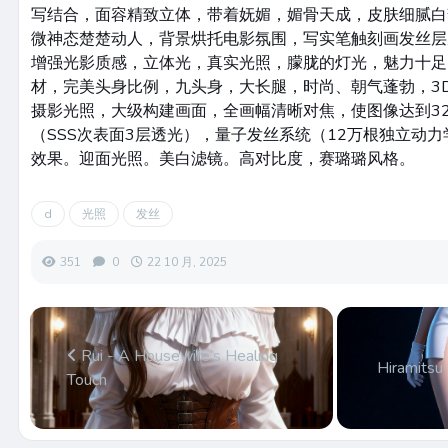
写结合，面容精致立体，带着妩媚，媚骨天成，皮肤细腻白
微神态楚楚动人，背景烘托电影氛围，写实笔触刻画发丝层
增强光影质感，立体光，真实光照，朦胧的灯光，魅力十足
材，完美头身比例，九头身，大长腿，时尚、朝气蓬勃，3D
摄影光照，大级构建画面，全画幅清晰对焦，使图像达到3
（SSS次表面3层透光），量子发丝系统（12万根独立动力
效果。迎面光照。美白滤镜。高对比度，赛璐璐风格。
d
光照
发丝
351
0
22 10 月, 2025
Rui - A Housewife’s Healing
Hiramitsu
Touch