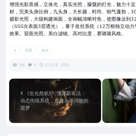
增强光影质感，立体光，真实光照，朦胧的灯光，魅力十足
材，完美头身比例，九头身，大长腿，时尚、朝气蓬勃，3D
摄影光照，大级构建画面，全画幅清晰对焦，使图像达到3
（SSS次表面3层透光），量子发丝系统（12万根独立动力
效果。迎面光照。美白滤镜。高对比度，赛璐璐风格。
d
光照
发丝
356
0
23 10 月, 2025
《生化危机9》泄露新玩法：
Eris Seifo
动态伤痕系统，血迹永不消散的
噩梦