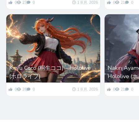
0
23
0
1 8 月, 2026
0
21
0
Kiryu Coco (桐生ココ) – Hololive
Nakiri Ay
(ホロライブ)
Hololive 
0
26
0
1 8 月, 2026
0
21
0