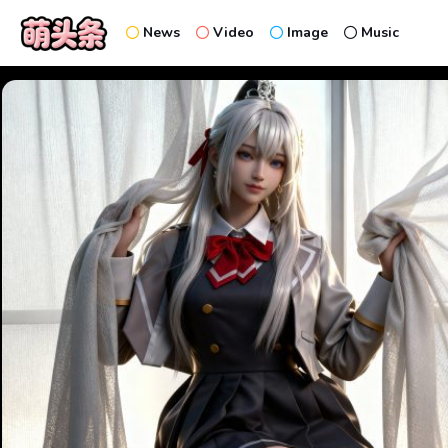
News
Video
Image
Music