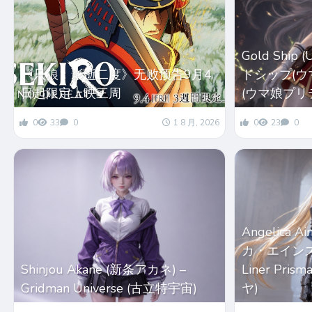
Gold Ship
《只狼：影逝二度》无败预告9月4
ドシップ(ウマ娘
日起限定上映三周
(ウマ娘プリ
0
33
0
1 8 月, 2026
0
23
0
Angelica 
カ・エインズワー
Shinjou Akane (新条アカネ) –
Liner Pri
Gridman Universe (古立特宇宙)
ヤ)