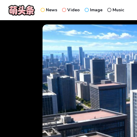
News
Video
Image
Music