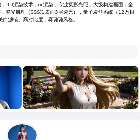
，3D渲染技术，oc渲染，专业摄影光照，大级构建画面，全
，瓷光肌理（SSS次表面3层透光），量子发丝系统（12万根
美白滤镜。高对比度，赛璐璐风格。
女神