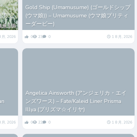
Gold Ship (Umamusume) (ゴールドシップ
起限定
(ウマ娘)) – Umamusume (ウマ娘プリティ
ーダービー)
8 月, 2026
0
23
0
1 8 月, 2026
Angelica Ainsworth (アンジェリカ・エイ
an
ンズワース) – Fate/Kaleid Liner Prisma
Illya (プリズマ☆イリヤ)
8 月, 2026
0
22
0
1 8 月, 2026