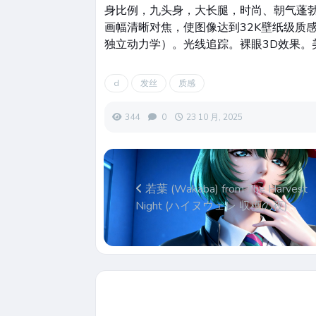
身比例，九头身，大长腿，时尚、朝气蓬勃
画幅清晰对焦，使图像达到32K壁纸级质感
独立动力学）。光线追踪。裸眼3D效果。
d
发丝
质感
344
0
23 10 月, 2025
若葉 (Wakaba) from The Harvest
Night (ハイヌウェレ 収穫の夜)