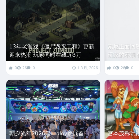
13年老游戏《僵尸毁灭工程》更新
索尼正面回
迎来热潮 玩家同时在线近8万
玩家的不满
0
26
0
1 8 月, 2026
0
26
0
朝夕光年2026ChinaJoy参展首日：
宫本茂称玩