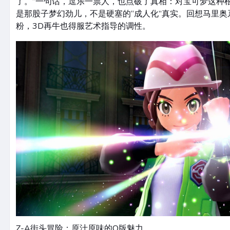
了。”一句话，逗乐一票人，也点破了真相：对宝可梦这种根
是那股子梦幻劲儿，不是硬塞的“成人化”真实。回想马里
粉，3D再牛也得服艺术指导的调性。
Z-A街头冒险：原汁原味的Q版魅力