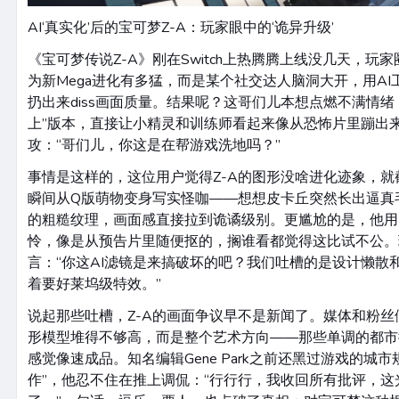
AI‘真实化’后的宝可梦Z-A：玩家眼中的‘诡异升级’
《宝可梦传说Z-A》刚在Switch上热腾腾上线没几天，玩
为新Mega进化有多猛，而是某个社交达人脑洞大开，用AI
扔出来diss画面质量。结果呢？这哥们儿本想点燃不满情绪
上”版本，直接让小精灵和训练师看起来像从恐怖片里蹦出
攻：“哥们儿，你这是在帮游戏洗地吗？”
事情是这样的，这位用户觉得Z-A的图形没啥进化迹象，就
瞬间从Q版萌物变身写实怪咖——想想皮卡丘突然长出逼真
的粗糙纹理，画面感直接拉到诡谲级别。更尴尬的是，他用
怜，像是从预告片里随便抠的，搁谁看都觉得这比试不公。
言：“你这AI滤镜是来搞破坏的吧？我们吐槽的是设计懒散
着要好莱坞级特效。”
说起那些吐槽，Z-A的画面争议早不是新闻了。媒体和粉
形模型堆得不够高，而是整个艺术方向——那些单调的都市
感觉像速成品。知名编辑Gene Park之前还黑过游戏的城市
作”，他忍不住在推上调侃：“行行行，我收回所有批评，