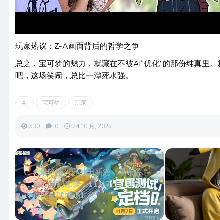
玩家热议：Z-A画面背后的哲学之争
总之，宝可梦的魅力，就藏在不被AI“优化”的那份纯真里
吧，这场笑闹，总比一潭死水强。
AI
宝可梦
玩家
530
0
24 10 月, 2025
米哈游跨界种田新游《星布谷
地》首测来袭：11月7日，开启
你的星球农场时代