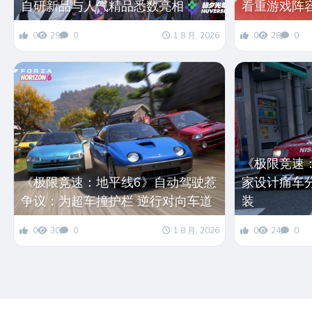
自研新品与人气精品悉数亮相
看重游戏阵
0
29
0
1 8 月, 2026
0
28
0
《极限竞速
《极限竞速：地平线6》自动驾驶惹
家设计痛车
争议：为超车撞护栏 逆行对向车道
装
0
30
0
1 8 月, 2026
0
24
0