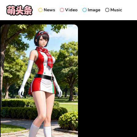
News
Video
Image
Music