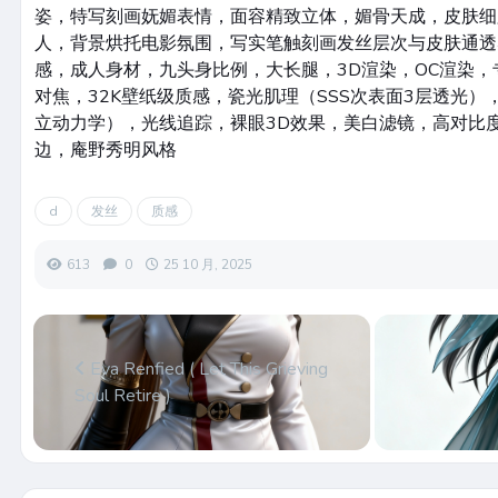
姿，特写刻画妩媚表情，面容精致立体，媚骨天成，皮肤细
人，背景烘托电影氛围，写实笔触刻画发丝层次与皮肤通透
感，成人身材，九头身比例，大长腿，3D渲染，OC渲染
对焦，32K壁纸级质感，瓷光肌理（SSS次表面3层透光）
立动力学），光线追踪，裸眼3D效果，美白滤镜，高对比
边，庵野秀明风格
d
发丝
质感
613
0
25 10 月, 2025
Eva Renfied ( Let This Grieving
Soul Retire )