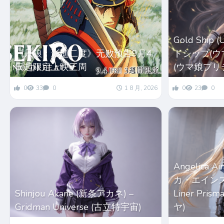
Gold Ship
《只狼：影逝二度》无败预告9月4
ドシップ(ウマ娘
日起限定上映三周
(ウマ娘プリ
0
33
0
1 8 月, 2026
0
23
0
Angelica 
カ・エインズワー
Shinjou Akane (新条アカネ) –
Liner Pri
Gridman Universe (古立特宇宙)
ヤ)