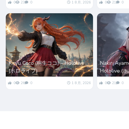
0
23
0
1 8 月, 2026
0
21
0
Kiryu Coco (桐生ココ) – Hololive
Nakiri Ay
(ホロライブ)
Hololive 
0
26
0
1 8 月, 2026
0
21
0