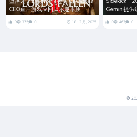
堕落之主2重拾性感美学 CI Games
Sidekic
CEO直言游戏应回归乐趣本质
Gemini
0
375
0
18 12 月, 2025
0
467
0
© 2