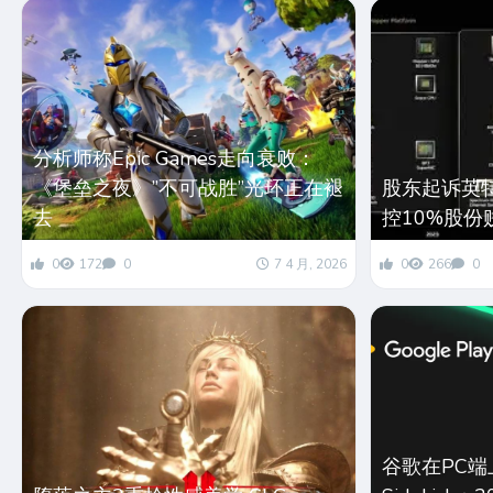
分析师称Epic Games走向衰败：
《堡垒之夜》”不可战胜”光环正在褪
股东起诉英特
去
控10%股份
0
172
0
7 4 月, 2026
0
266
0
谷歌在PC端上