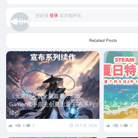
您必须
登录
后才能评论。
Related Posts
《无常》开启全新篇章：505
Games携手原主创夏思源 宣布系列
《神之亵渎
续作
之主》等热
0
31
0
30 7 月, 2026
0
64
0