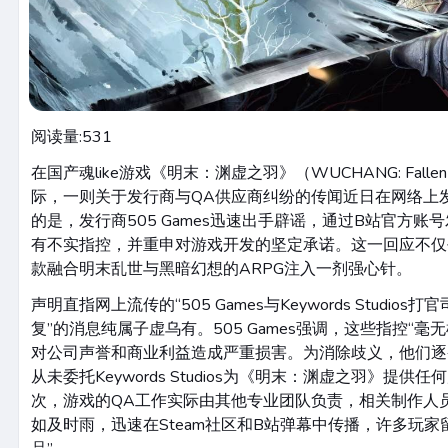
阅读量:
531
在国产魂like游戏《明末：渊虚之羽》（WUCHANG: Fallen 
际，一则关于发行商与QA供应商纠纷的传闻近日在网络上
的是，发行商505 Games迅速出手辟谣，通过B站官方
有不实指控，并重申对游戏开发的坚定承诺。这一回应不仅
款融合明末乱世与黑暗幻想的ARPG注入一剂强心针。
声明直指网上流传的“505 Games与Keywords Studio
复”的消息纯属子虚乌有。505 Games强调，这些指控“毫
对公司声誉和商业利益造成严重损害。为消除歧义，他们逐
从未委托Keywords Studios为《明末：渊虚之羽》提
次，游戏的QA工作实际由其他专业团队负责，相关制作人
如及时雨，迅速在Steam社区和B站弹幕中传播，许多玩家