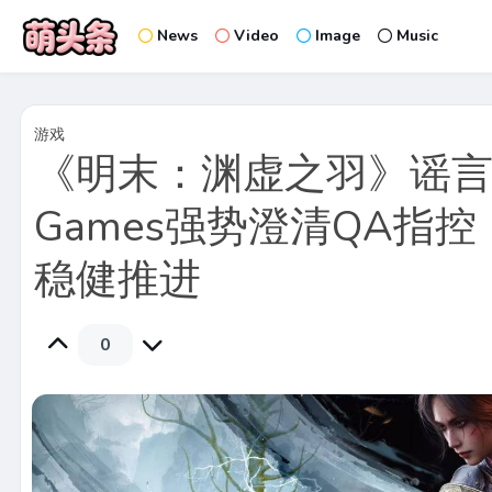
News
Video
Image
Music
游戏
《明末：渊虚之羽》谣言
Games强势澄清QA指
稳健推进
0