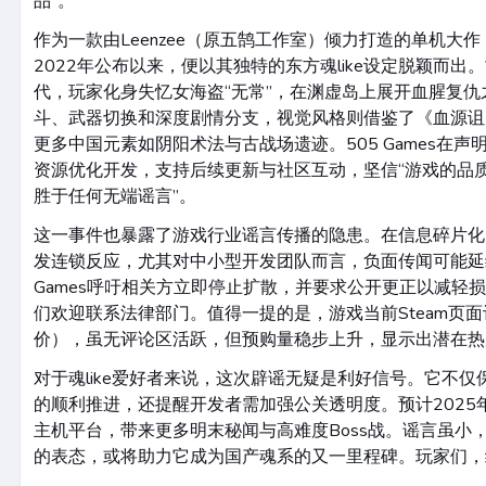
品”。
作为一款由Leenzee（原五鹄工作室）倾力打造的单机大
2022年公布以来，便以其独特的东方魂like设定脱颖而
代，玩家化身失忆女海盗“无常”，在渊虚岛上展开血腥复
斗、武器切换和深度剧情分支，视觉风格则借鉴了《血源诅
更多中国元素如阴阳术法与古战场遗迹。505 Games在
资源优化开发，支持后续更新与社区互动，坚信“游戏的品
胜于任何无端谣言”。
这一事件也暴露了游戏行业谣言传播的隐患。在信息碎片化
发连锁反应，尤其对中小型开发团队而言，负面传闻可能延
Games呼吁相关方立即停止扩散，并要求公开更正以减轻
们欢迎联系法律部门。值得一提的是，游戏当前Steam页面评
价），虽无评论区活跃，但预购量稳步上升，显示出潜在热
对于魂like爱好者来说，这次辟谣无疑是利好信号。它不
的顺利推进，还提醒开发者需加强公关透明度。预计2025
主机平台，带来更多明末秘闻与高难度Boss战。谣言虽小，承
的表态，或将助力它成为国产魂系的又一里程碑。玩家们，