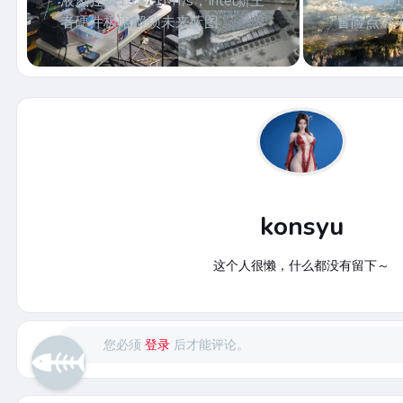
液氮狂飙13211MT/s，Intel新王
地图爆表1
者硬件极限解锁未来蓝图
冒险点燃
konsyu
这个人很懒，什么都没有留下～
您必须
登录
后才能评论。