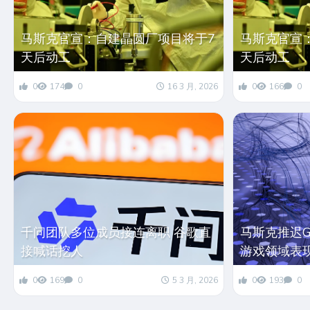
马斯克官宣：自建晶圆厂项目将于7
马斯克官宣
天后动工
天后动工
0
174
0
16 3 月, 2026
0
166
0
千问团队多位成员接连离职 谷歌直
马斯克推迟G
接喊话挖人
游戏领域表
0
169
0
5 3 月, 2026
0
193
0