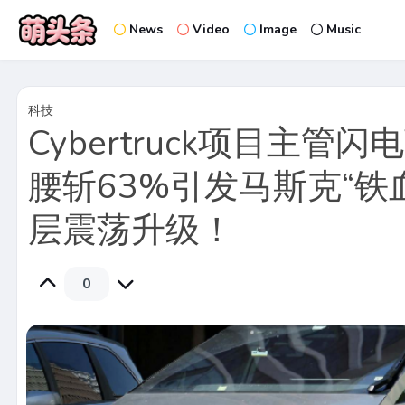
News
Video
Image
Music
科技
Cybertruck项目主管
腰斩63%引发马斯克“铁
层震荡升级！
0