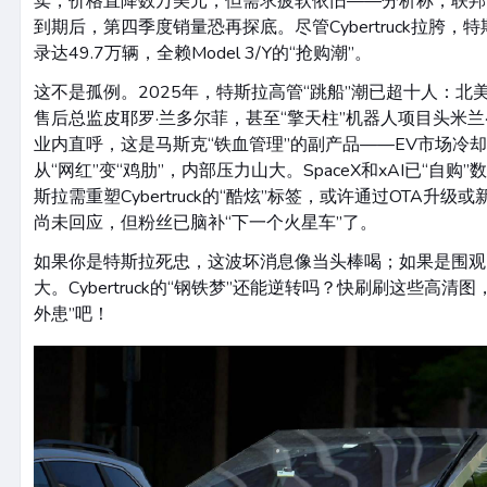
卖，价格直降数万美元，但需求疲软依旧——分析称，联邦7
到期后，第四季度销量恐再探底。尽管Cybertruck拉胯，
录达49.7万辆，全赖Model 3/Y的“抢购潮”。
这不是孤例。2025年，特斯拉高管“跳船”潮已超十人：北
售后总监皮耶罗·兰多尔菲，甚至“擎天柱”机器人项目头米兰
业内直呼，这是马斯克“铁血管理”的副产品——EV市场冷却、竞争
从“网红”变“鸡肋”，内部压力山大。SpaceX和xAI已“自
斯拉需重塑Cybertruck的“酷炫”标签，或许通过OTA升
尚未回应，但粉丝已脑补“下一个火星车”了。
如果你是特斯拉死忠，这波坏消息像当头棒喝；如果是围观
大。Cybertruck的“钢铁梦”还能逆转吗？快刷刷这些高清
外患”吧！