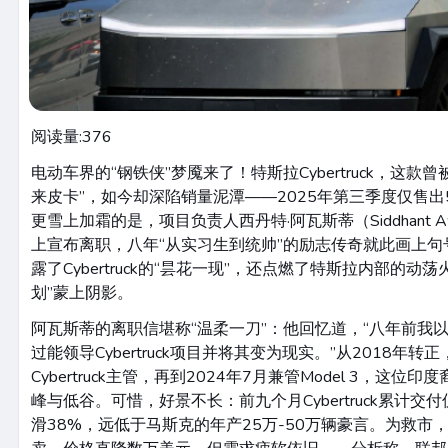
阅读量:
376
电动车界的“钢铁侠”梦魇来了！特斯拉Cybertruck，这款
来皮卡”，如今却深陷销量泥潭——2025年第三季度仅售出5
更雪上加霜的是，项目负责人西丹特·阿瓦斯蒂（Siddhant Awas
上宣布离职，八年“从实习生到统帅”的励志传奇就此画上
露了Cybertruck的“昙花一现”，还点燃了特斯拉内部的
划”蒙上阴影。
阿瓦斯蒂的离职信堪称“温柔一刀”：他回忆道，“八年前我
过能领导Cybertruck项目并将其变为现实。”从2018年转
Cybertruck主管，再到2024年7月兼管Model 3，这
峰与低谷。可惜，好景不长：前九个月Cybertruck累计交
滑38%，远低于马斯克的年产25万-50万辆豪言。为救市