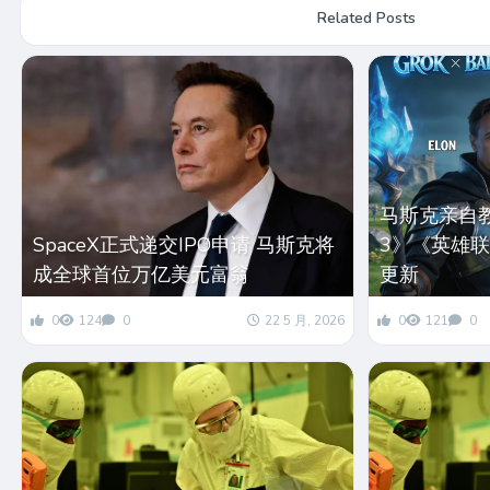
Related Posts
马斯克亲自教
SpaceX正式递交IPO申请 马斯克将
3》《英雄联
成全球首位万亿美元富翁
更新
0
124
0
22 5 月, 2026
0
121
0