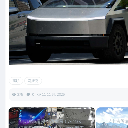
离职
马斯克
375
0
11 11 月, 2025
DDR5超频神话续写！AiMax
《上古卷