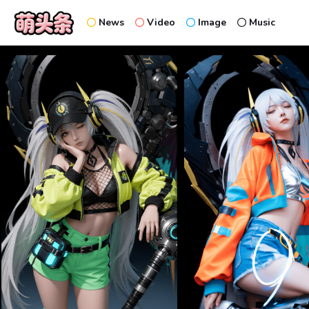
News
Video
Image
Music