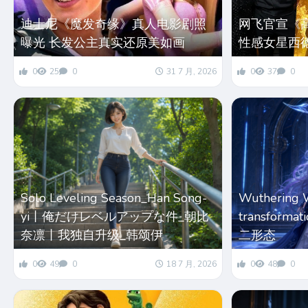
迪士尼《魔发奇缘》真人电影剧照
网飞官宣《
曝光 长发公主真实还原美如画
性感女星西
0
25
0
31 7 月, 2026
0
37
0
Solo Leveling Season_Han Song-
Wuthering 
yi丨俺だけレベルアップな件_朝比
transform
奈凛丨我独自升级_韩颂伊
二形态
0
49
0
18 7 月, 2026
0
48
0