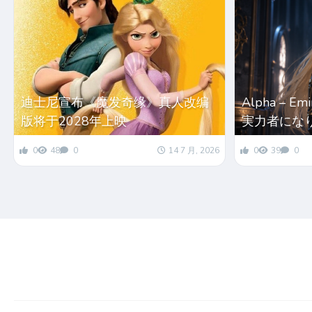
迪士尼宣布《魔发奇缘》真人改编
Alpha – Em
版将于2028年上映
実力者になり
0
48
0
14 7 月, 2026
0
39
0