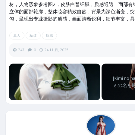
材，人物形象参考图2，皮肤白皙细腻，质感通透，面部有
立体的面部轮廓，整体妆容精致自然，背景为深色渐变，突
匀，呈现出专业摄影的质感，画面清晰锐利，细节丰富，具
真人
精致
质感
247
0
24 11 月, 2025
[Kimi no 
Fina - Aparida
ミの名を